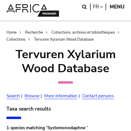
Skip
Skip
Search
LANGUAGE
FR
MENU
to
to
main
search
content
Breadcrumb
Home
Recherche
Collections, archives et bibliothèques
Collections
Tervuren Xylarium Wood Database
Tervuren Xylarium
Wood Database
Search
|
Browse
|
More information
|
Contact persons
Taxa search results
1 species matching 'Systemonodaphne '