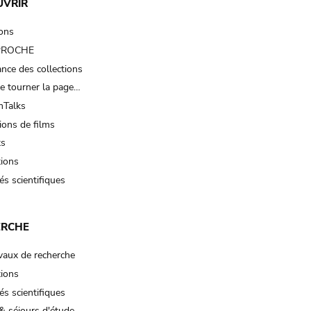
UVRIR
ions
 PROCHE
nce des collections
e tourner la page…
Talks
ions de films
ts
tions
és scientifiques
ERCHE
vaux de recherche
tions
és scientifiques
& séjours d'étude