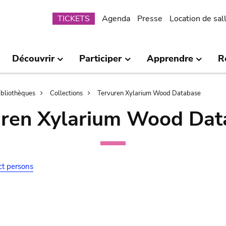
Submenu
TICKETS
Agenda
Presse
Location de sal
Découvrir
Participer
Apprendre
R
bibliothèques
Collections
Tervuren Xylarium Wood Database
uren Xylarium Wood Dat
ct persons