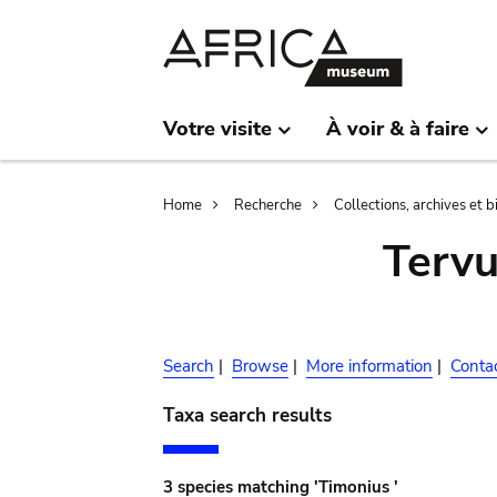
Skip
Skip
to
to
main
search
content
Votre visite
À voir & à faire
Breadcrumb
Home
Recherche
Collections, archives et 
Terv
Search
|
Browse
|
More information
|
Conta
Taxa search results
3 species matching 'Timonius '