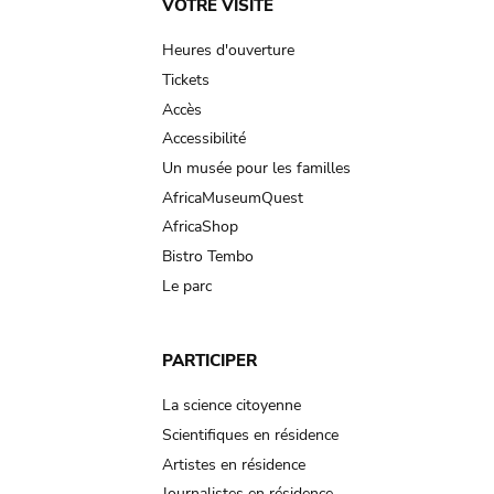
Main
VOTRE VISITE
navigation
Heures d'ouverture
Tickets
Accès
Accessibilité
Un musée pour les familles
AfricaMuseumQuest
AfricaShop
Bistro Tembo
Le parc
PARTICIPER
La science citoyenne
Scientifiques en résidence
Artistes en résidence
Journalistes en résidence