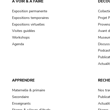
À VOIR & À FAIRE
DÉCO
Exposition permanente
Collect
Expositions temporaires
Projet
Expositions virtuelles
Provena
Visites guidées
Avant d
Workshops
Museum
Agenda
Discuss
Podcas
Publica
Actualit
APPRENDRE
RECH
Maternelle & primaire
Nos tra
Secondaire
Publica
Enseignants
Actualit
Stages & séjours d'étude
Stages 