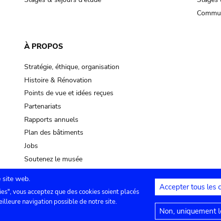
Commun
À PROPOS
Stratégie, éthique, organisation
Histoire & Rénovation
Points de vue et idées reçues
Partenariats
Rapports annuels
Plan des bâtiments
Jobs
Soutenez le musée
 site web.
Accepter tous les 
ies", vous acceptez que des cookies soient placés
lles
Contact
Paramètres de confidentialité
Mention
eilleure navigation possible de notre site.
Non, uniquement le