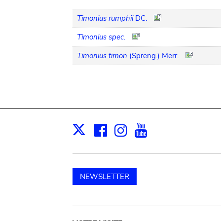
Timonius rumphii
DC.
Timonius spec.
Timonius timon
(Spreng.) Merr.
Facebook
Instagram
Youtube
Print
X
NEWSLETTER