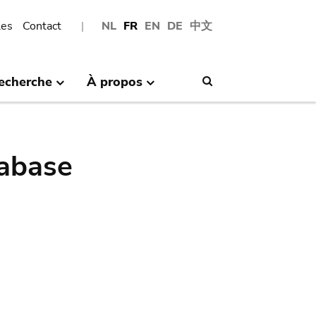
les
Contact
NL
FR
EN
DE
中文
echerche
À propos
Search
abase