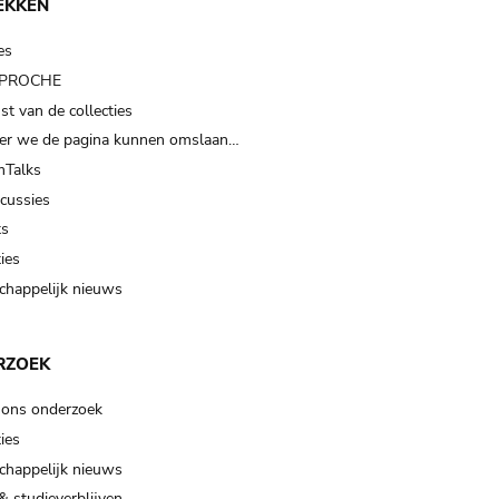
EKKEN
es
t PROCHE
t van de collecties
er we de pagina kunnen omslaan…
Talks
scussies
ts
ies
happelijk nieuws
RZOEK
 ons onderzoek
ies
happelijk nieuws
& studieverblijven