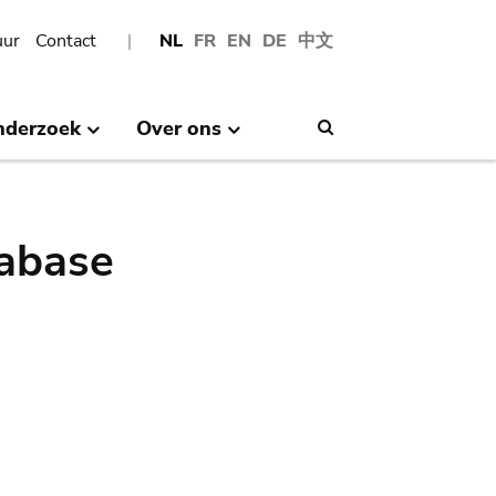
uur
Contact
NL
FR
EN
DE
中文
nderzoek
Over ons
Search
abase