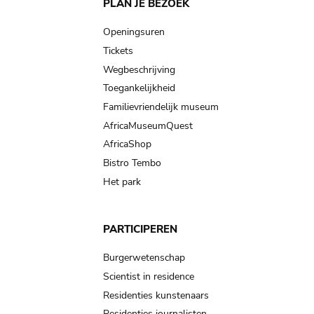
Main
PLAN JE BEZOEK
navigation
Openingsuren
Tickets
Wegbeschrijving
Toegankelijkheid
Familievriendelijk museum
AfricaMuseumQuest
AfricaShop
Bistro Tembo
Het park
PARTICIPEREN
Burgerwetenschap
Scientist in residence
Residenties kunstenaars
Residenties journalisten