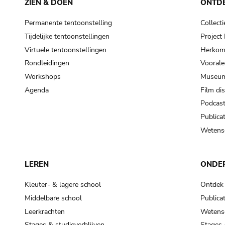
ZIEN & DOEN
ONTD
Permanente tentoonstelling
Collecti
Tijdelijke tentoonstellingen
Projec
Virtuele tentoonstellingen
Herkoms
Rondleidingen
Voorale
Workshops
Museum
Agenda
Film di
Podcas
Publicat
Wetensc
LEREN
ONDE
Kleuter- & lagere school
Ontdek
Middelbare school
Publicat
Leerkrachten
Wetensc
Stages & studieverblijven
Stages 