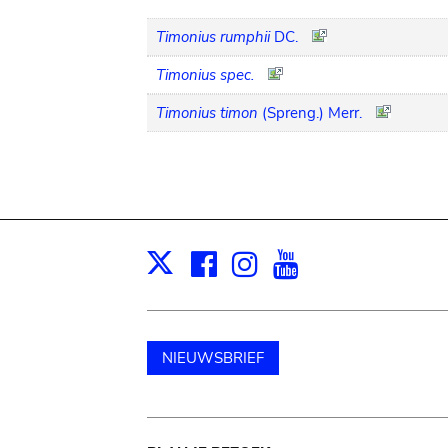
Timonius rumphii
DC.
Timonius spec.
Timonius timon
(Spreng.) Merr.
Facebook
Instagram
Youtube
Print
X
NIEUWSBRIEF