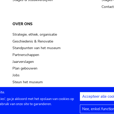
Contact
OVER ONS
Strategie, ethiek, organisatie
Geschiedenis & Renovatie
Standpunten van het museum
Partnerschappen
Jaarverslagen
Plan gebouwen
Jobs
Steun het museum
te.
Accepteer alle coo
kies', ga je akkoord met het opslaan van cookies op
ontact
Privacy instellingen
Juridische me
ebruik van onze site te garanderen.
Nee, enkel functio