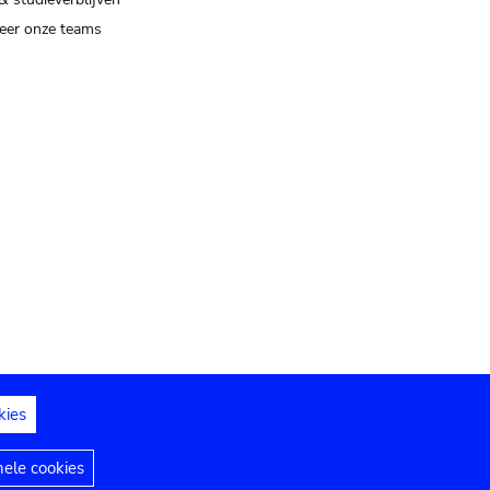
eer onze teams
kies
dedelingen
Toegankelijkheidsverklaring
nele cookies