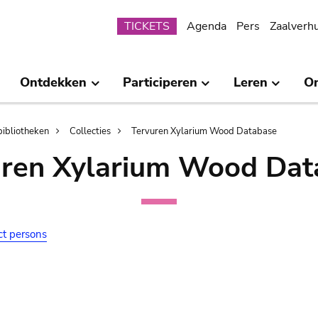
Submenu
TICKETS
Agenda
Pers
Zaalverh
Ontdekken
Participeren
Leren
O
bibliotheken
Collecties
Tervuren Xylarium Wood Database
uren Xylarium Wood Dat
ct persons