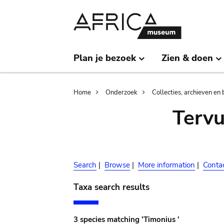
Skip
Skip
to
to
main
search
content
Plan je bezoek
Zien & doen
Breadcrumb
Home
Onderzoek
Collecties, archieven en 
Terv
Search
|
Browse
|
More information
|
Conta
Taxa search results
3 species matching 'Timonius '