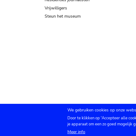
Vrijwilligers
Steun het museum
We gebruiken cookies op onze websi
Door te klikken op 'Accepteer alle coo
Submenu
TICKETS
Agenda
Pers
Zaalverhuur
C
je apparaat om een zo goed mogelijk g
Meer info