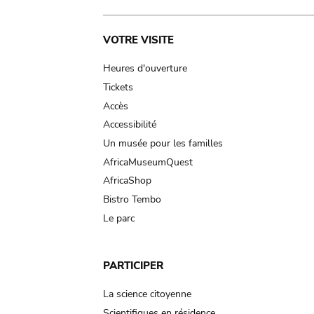
Main
VOTRE VISITE
navigation
Heures d'ouverture
Tickets
Accès
Accessibilité
Un musée pour les familles
AfricaMuseumQuest
AfricaShop
Bistro Tembo
Le parc
PARTICIPER
La science citoyenne
Scientifiques en résidence