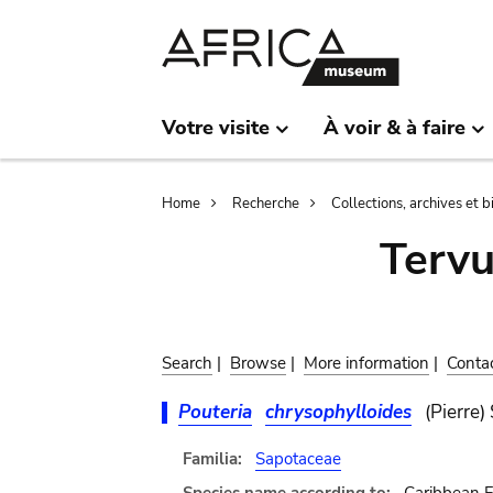
Skip
Skip
to
to
main
search
content
Votre visite
À voir & à faire
Breadcrumb
Home
Recherche
Collections, archives et 
Terv
Search
|
Browse
|
More information
|
Conta
Pouteria
chrysophylloides
(Pierre)
Familia:
Sapotaceae