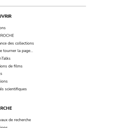
UVRIR
ions
 PROCHE
nce des collections
e tourner la page…
Talks
ions de films
ts
tions
és scientifiques
ERCHE
vaux de recherche
tions