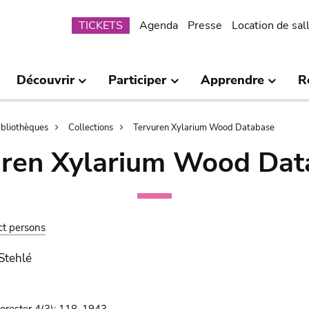
Submenu
TICKETS
Agenda
Presse
Location de sal
Découvrir
Participer
Apprendre
R
bibliothèques
Collections
Tervuren Xylarium Wood Database
uren Xylarium Wood Dat
ct persons
 Stehlé