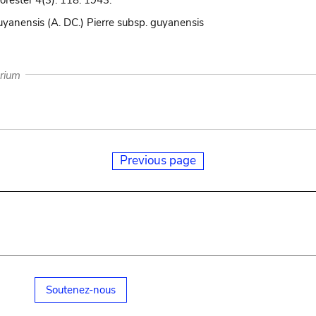
orester 4(3): 118. 1943.
uyanensis (A. DC.) Pierre subsp. guyanensis
arium
Previous page
Soutenez-nous