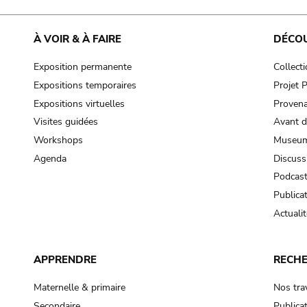
À VOIR & À FAIRE
DÉCO
Exposition permanente
Collect
Expositions temporaires
Projet
Expositions virtuelles
Provena
Visites guidées
Avant d
Workshops
Museum
Agenda
Discuss
Podcas
Publica
Actualit
APPRENDRE
RECH
Maternelle & primaire
Nos tra
Secondaire
Publica