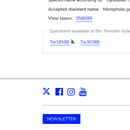
Species name according to:
Caribbean F
Accepted standard name:
Micropholis g
View taxon:
SN8086
Specimens available at the Tervuren Xyl
Tw18588
Tw30388
Facebook
Instagram
Youtube
Print
X
NEWSLETTER