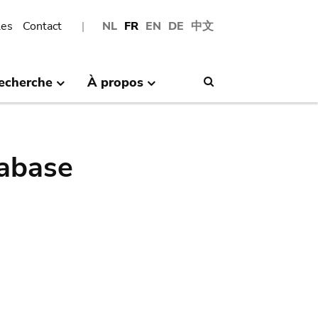
les
Contact
NL
FR
EN
DE
中文
echerche
À propos
Search
abase