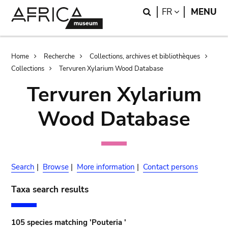
Skip
Skip
Search
LANGUAGE
FR
MENU
to
to
main
search
content
Breadcrumb
Home
Recherche
Collections, archives et bibliothèques
Collections
Tervuren Xylarium Wood Database
Tervuren Xylarium
Wood Database
Search
|
Browse
|
More information
|
Contact persons
Taxa search results
105 species matching 'Pouteria '