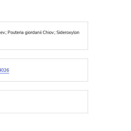
.; Pouteria giordanii Chiov.; Sideroxylon
=4026