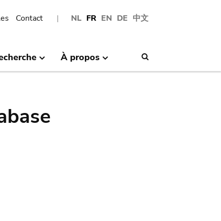
les
Contact
NL
FR
EN
DE
中文
echerche
À propos
Search
abase