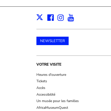
Facebook
Instagram
Youtube
Print
X
NEWSLETTER
Main
VOTRE VISITE
navigation
Heures d'ouverture
Tickets
Accès
Accessibilité
Un musée pour les familles
AfricaMuseumQuest