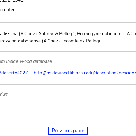
: 292. 1942.
accepted
ltissima (A.Chev.) Aubrév. & Pellegr.; Hormogyne gabonensis A.Chev
ideroxylon gabonense (A.Chev.) Lecomte ex Pellegr.;
rom Inside Wood database
on?descid=4027
http://insidewood.lib.ncsu.edu/description?descid
arium
Previous page