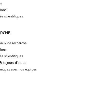
ts
tions
és scientifiques
ERCHE
vaux de recherche
tions
és scientifiques
& séjours d'étude
iquez avec nos équipes