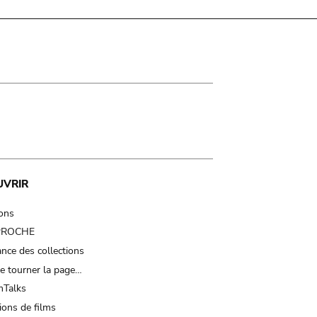
UVRIR
ions
 PROCHE
nce des collections
e tourner la page…
Talks
ions de films