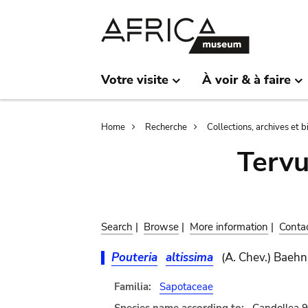
Skip
Skip
to
to
main
search
content
Votre visite
À voir & à faire
Breadcrumb
Home
Recherche
Collections, archives et 
Terv
Search
|
Browse
|
More information
|
Conta
Pouteria
altissima
(A. Chev.) Baehn
Familia:
Sapotaceae