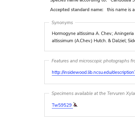
Species name according to:
Candollea 9
Accepted standard name:
this name is 
Synonyms
Hormogyne altissima A. Chev.; Aningeria a
altissimum (A.Chev.) Hutch. & Dalziel; S
Features and microscopic photographs f
http://insidewood.lib.ncsu.edu/descripti
Specimens available at the Tervuren Xyl
Tw59529