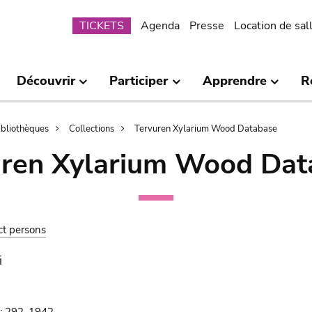
Submenu
TICKETS
Agenda
Presse
Location de sal
Découvrir
Participer
Apprendre
R
bibliothèques
Collections
Tervuren Xylarium Wood Database
uren Xylarium Wood Dat
ct persons
i