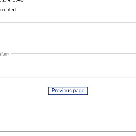
: 274. 1942.
accepted
arium
Previous page