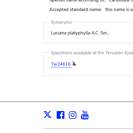
Species name according to:
Candollea 9
Accepted standard name:
this name is 
Synonyms
Lucuma platyphylla A.C. Sm.;
Specimens available at the Tervuren Xyl
Tw34616
Facebook
Instagram
Youtube
Print
X