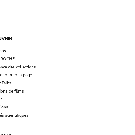
UVRIR
ions
 PROCHE
nce des collections
e tourner la page…
Talks
ions de films
ts
tions
és scientifiques