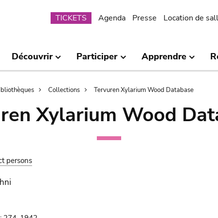
Submenu
TICKETS
Agenda
Presse
Location de sal
Découvrir
Participer
Apprendre
R
bibliothèques
Collections
Tervuren Xylarium Wood Database
uren Xylarium Wood Dat
ct persons
hni