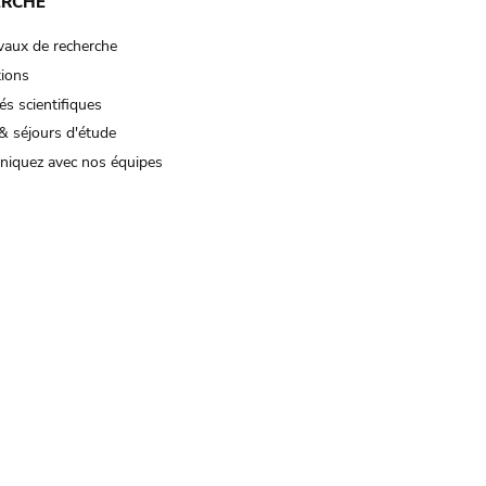
ERCHE
vaux de recherche
tions
és scientifiques
& séjours d'étude
iquez avec nos équipes