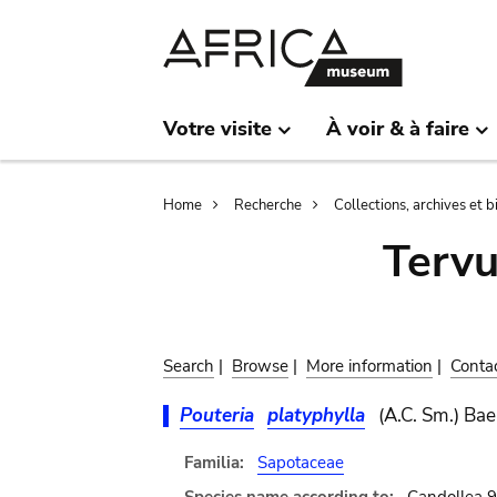
Skip
Skip
to
to
main
search
content
Votre visite
À voir & à faire
Breadcrumb
Home
Recherche
Collections, archives et 
Terv
Search
|
Browse
|
More information
|
Conta
Pouteria
platyphylla
(A.C. Sm.) Bae
Familia:
Sapotaceae