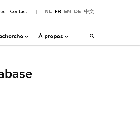
les
Contact
NL
FR
EN
DE
中文
echerche
À propos
Search
abase