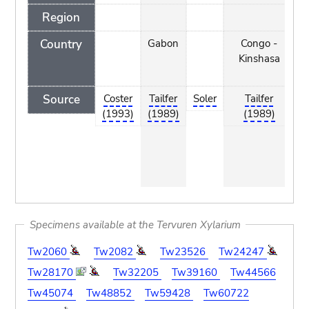
Region
Country
Gabon
Congo -
Kinshasa
K
Source
Coster
Tailfer
Soler
Tailfer
(1993)
(1989)
(1989)
Specimens available at the Tervuren Xylarium
Tw2060
Tw2082
Tw23526
Tw24247
Tw28170
Tw32205
Tw39160
Tw44566
Tw45074
Tw48852
Tw59428
Tw60722