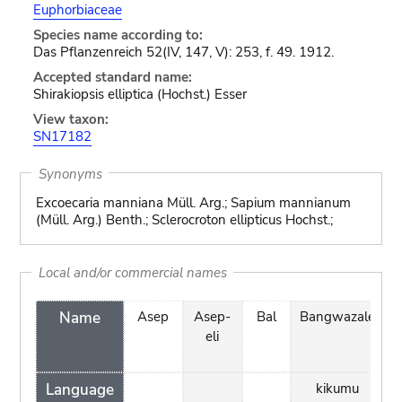
Euphorbiaceae
Species name according to:
Das Pflanzenreich 52(IV, 147, V): 253, f. 49. 1912.
Accepted standard name:
Shirakiopsis elliptica (Hochst.) Esser
View taxon:
SN17182
Synonyms
Excoecaria manniana Müll. Arg.; Sapium mannianum
(Müll. Arg.) Benth.; Sclerocroton ellipticus Hochst.;
Local and/or commercial names
Name
Asep
Asep-
Bal
Bangwazale
eli
Language
kikumu