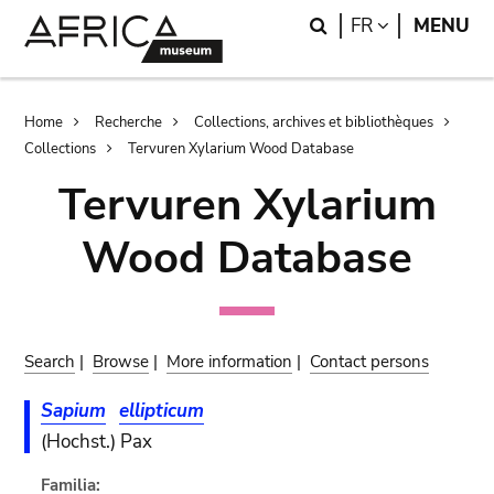
Skip
Skip
Search
LANGUAGE
FR
MENU
to
to
main
search
content
Breadcrumb
Home
Recherche
Collections, archives et bibliothèques
Collections
Tervuren Xylarium Wood Database
Tervuren Xylarium
Wood Database
Search
|
Browse
|
More information
|
Contact persons
Sapium
ellipticum
(Hochst.) Pax
Familia: