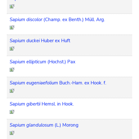
Sapium discolor
(Champ. ex Benth.) Müll. Arg.
Sapium duckei
Huber ex Huft
Sapium ellipticum
(Hochst.) Pax
Sapium eugeniaefolium
Buch.-Ham. ex Hook. f.
Sapium gibertii
Hemsl. in Hook.
Sapium glandulosum
(L.) Morong