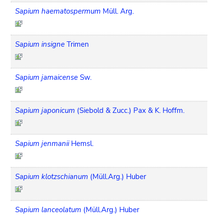
Sapium haematospermum
Müll. Arg.
Sapium insigne
Trimen
Sapium jamaicense
Sw.
Sapium japonicum
(Siebold & Zucc.) Pax & K. Hoffm.
Sapium jenmanii
Hemsl.
Sapium klotzschianum
(Müll.Arg.) Huber
Sapium lanceolatum
(Müll.Arg.) Huber