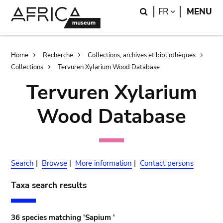
Skip
Skip
Search
LANGUAGE
FR
MENU
to
to
main
search
content
Breadcrumb
Home
Recherche
Collections, archives et bibliothèques
Collections
Tervuren Xylarium Wood Database
Tervuren Xylarium
Wood Database
Search
|
Browse
|
More information
|
Contact persons
Taxa search results
36 species matching 'Sapium '