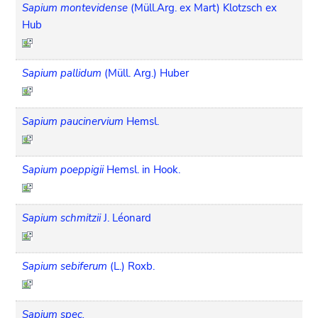
Sapium montevidense
(Müll.Arg. ex Mart) Klotzsch ex
Hub
Sapium pallidum
(Müll. Arg.) Huber
Sapium paucinervium
Hemsl.
Sapium poeppigii
Hemsl. in Hook.
Sapium schmitzii
J. Léonard
Sapium sebiferum
(L.) Roxb.
Sapium spec.