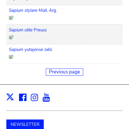
Sapium stylare
Müll. Arg.
Sapium utile
Preuss
Sapium yutajense
Jabl.
Previous page
Facebook
Instagram
Youtube
Print
X
NEWSLETTER