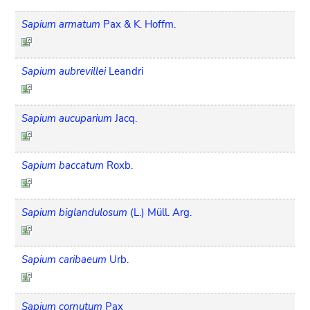
Sapium armatum
Pax & K. Hoffm.
Sapium aubrevillei
Leandri
Sapium aucuparium
Jacq.
Sapium baccatum
Roxb.
Sapium biglandulosum
(L.) Müll. Arg.
Sapium caribaeum
Urb.
Sapium cornutum
Pax