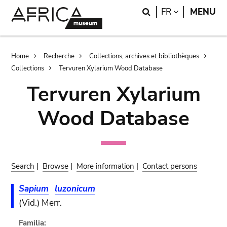
Skip
Skip
Search
LANGUAGE
FR
MENU
to
to
main
search
content
Breadcrumb
Home
Recherche
Collections, archives et bibliothèques
Collections
Tervuren Xylarium Wood Database
Tervuren Xylarium
Wood Database
Search
|
Browse
|
More information
|
Contact persons
Sapium
luzonicum
(Vid.) Merr.
Familia: