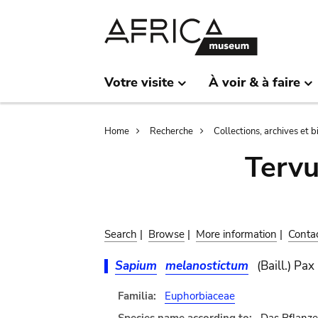
Skip
Skip
to
to
main
search
content
Votre visite
À voir & à faire
Breadcrumb
Home
Recherche
Collections, archives et 
Terv
Search
|
Browse
|
More information
|
Conta
Sapium
melanostictum
(Baill.) Pa
Familia:
Euphorbiaceae