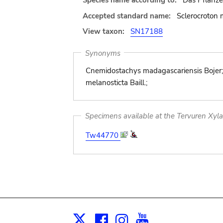
Species name according to:
Das Pflanzen
Accepted standard name:
Sclerocroton m
View taxon:
SN17188
Synonyms
Cnemidostachys madagascariensis Bojer; Cr
melanosticta Baill.;
Specimens available at the Tervuren Xyl
Tw44770
Facebook
Instagram
Youtube
Print
X