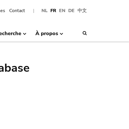
les
Contact
NL
FR
EN
DE
中文
echerche
À propos
Search
abase