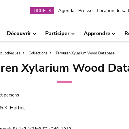
Submenu
TICKETS
Agenda
Presse
Location de sal
Découvrir
Participer
Apprendre
R
bibliothèques
Collections
Tervuren Xylarium Wood Database
uren Xylarium Wood Dat
ct persons
x & K. Hoffm.