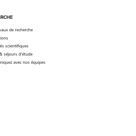
ERCHE
vaux de recherche
tions
és scientifiques
& séjours d'étude
iquez avec nos équipes