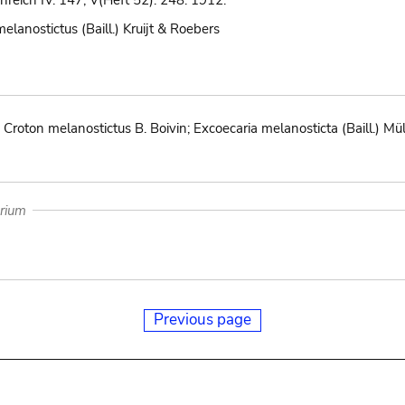
reich IV. 147, V(Heft 52): 248. 1912.
elanostictus (Baill.) Kruijt & Roebers
oton melanostictus B. Boivin; Excoecaria melanosticta (Baill.) Müll.
arium
Previous page