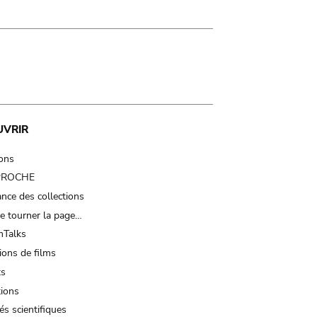
UVRIR
ions
 PROCHE
nce des collections
e tourner la page…
Talks
ions de films
ts
tions
és scientifiques