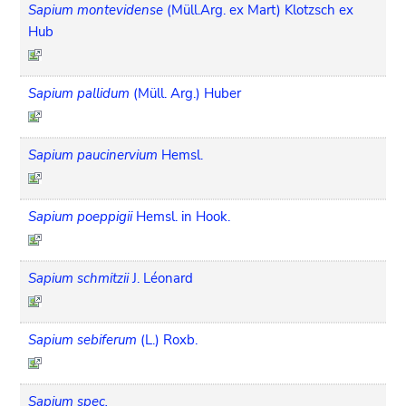
Sapium montevidense
(Müll.Arg. ex Mart) Klotzsch ex
Hub
Sapium pallidum
(Müll. Arg.) Huber
Sapium paucinervium
Hemsl.
Sapium poeppigii
Hemsl. in Hook.
Sapium schmitzii
J. Léonard
Sapium sebiferum
(L.) Roxb.
Sapium spec.