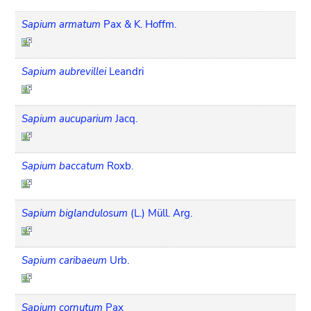
Sapium armatum
Pax & K. Hoffm.
Sapium aubrevillei
Leandri
Sapium aucuparium
Jacq.
Sapium baccatum
Roxb.
Sapium biglandulosum
(L.) Müll. Arg.
Sapium caribaeum
Urb.
Sapium cornutum
Pax