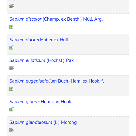
Sapium discolor
(Champ. ex Benth.) Müll. Arg.
Sapium duckei
Huber ex Huft
Sapium ellipticum
(Hochst.) Pax
Sapium eugeniaefolium
Buch.-Ham. ex Hook. f.
Sapium gibertii
Hemsl. in Hook.
Sapium glandulosum
(L.) Morong