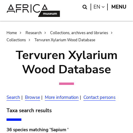
Skip
Skip
Search
LANGUAGE
EN
MENU
to
to
main
search
content
Breadcrumb
Home
Research
Collections, archives and libraries
Collections
Tervuren Xylarium Wood Database
Tervuren Xylarium
Wood Database
Search
|
Browse
|
More information
|
Contact persons
Taxa search results
36 species matching 'Sapium '