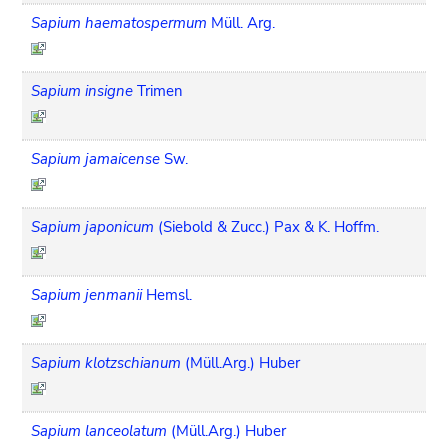
Sapium haematospermum
Müll. Arg.
Sapium insigne
Trimen
Sapium jamaicense
Sw.
Sapium japonicum
(Siebold & Zucc.) Pax & K. Hoffm.
Sapium jenmanii
Hemsl.
Sapium klotzschianum
(Müll.Arg.) Huber
Sapium lanceolatum
(Müll.Arg.) Huber