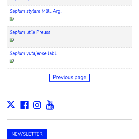
Sapium stylare
Müll. Arg.
Sapium utile
Preuss
Sapium yutajense
Jabl.
Previous page
Facebook
Instagram
Youtube
Print
X
NEWSLETTER