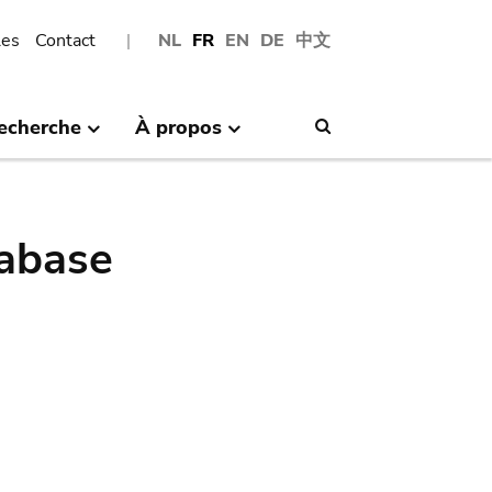
les
Contact
NL
FR
EN
DE
中文
echerche
À propos
Search
abase