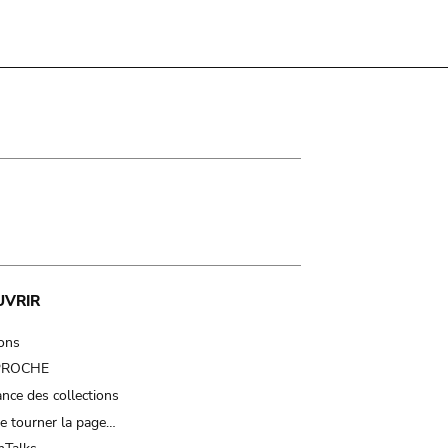
UVRIR
ions
 PROCHE
nce des collections
e tourner la page…