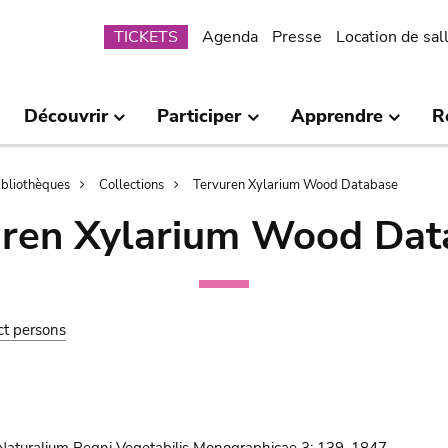
Submenu
TICKETS
Agenda
Presse
Location de sal
Découvrir
Participer
Apprendre
R
bibliothèques
Collections
Tervuren Xylarium Wood Database
uren Xylarium Wood Dat
ct persons