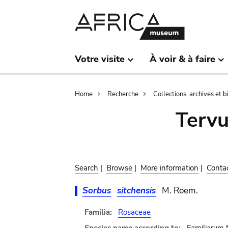
Skip
Skip
to
to
main
search
content
Votre visite
À voir & à faire
Breadcrumb
Home
Recherche
Collections, archives et 
Terv
Search
|
Browse
|
More information
|
Conta
Sorbus
sitchensis
M. Roem.
Familia:
Rosaceae