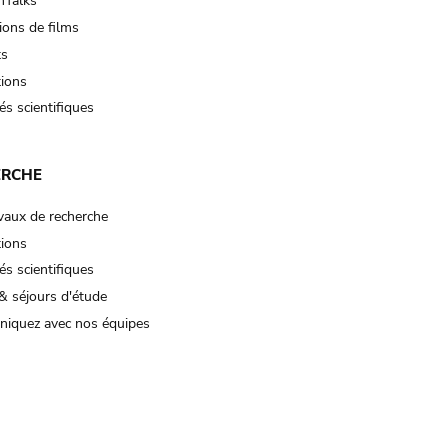
Talks
ions de films
ts
tions
és scientifiques
ERCHE
vaux de recherche
tions
és scientifiques
& séjours d'étude
iquez avec nos équipes