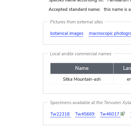
Species name according to:
Familiarum 
Accepted standard name:
this name is 
Pictures from external sites
botanical images
macroscopic photogr
Local and/or commercial names
Name
La
Sitka Mountain-ash
en
Specimens available at the Tervuren Xyl
Tw22318
Tw45669
Tw46017