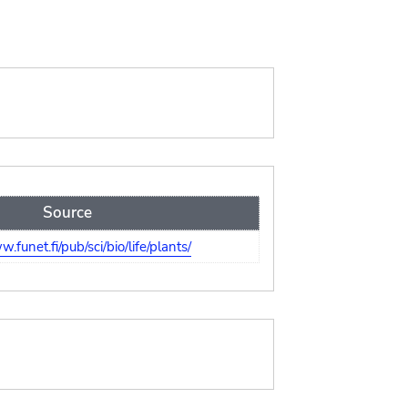
Source
.funet.fi/pub/sci/bio/life/plants/