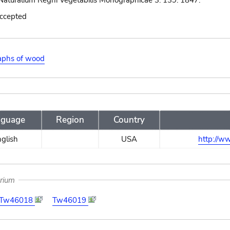
Naturalium Regni Vegetabilis Monographicae 3: 139. 1847.
accepted
aphs of wood
nguage
Region
Country
glish
USA
http://www
arium
Tw46018
Tw46019