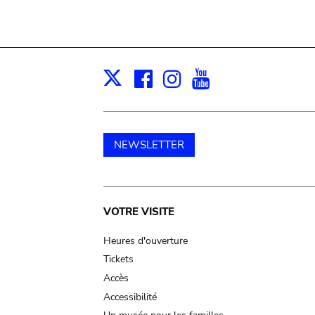
Facebook
Instagram
Youtube
Print
X
NEWSLETTER
Main
VOTRE VISITE
navigation
Heures d'ouverture
Tickets
Accès
Accessibilité