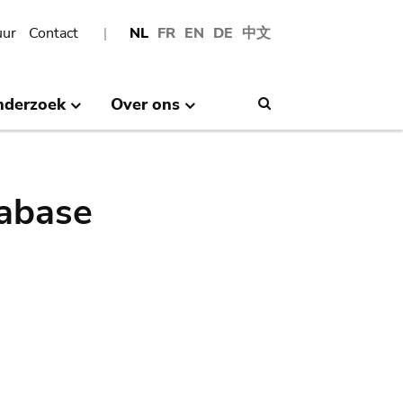
uur
Contact
NL
FR
EN
DE
中文
nderzoek
Over ons
Search
abase