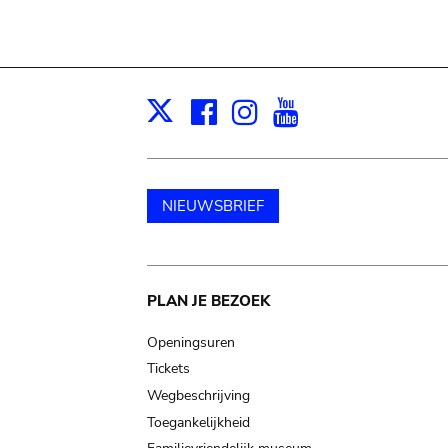
Facebook
Instagram
Youtube
Print
X
NIEUWSBRIEF
Main
PLAN JE BEZOEK
navigation
Openingsuren
Tickets
Wegbeschrijving
Toegankelijkheid