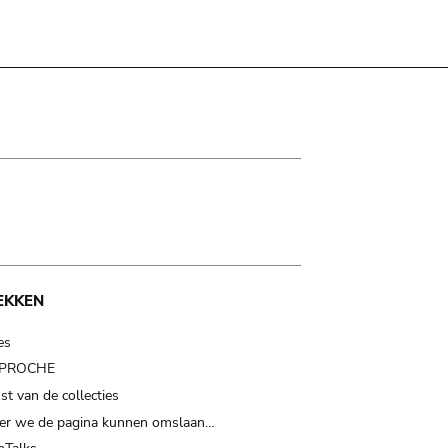
EKKEN
es
t PROCHE
t van de collecties
er we de pagina kunnen omslaan…