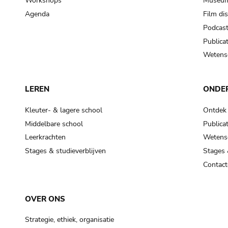
Workshops
Museum
Agenda
Film di
Podcas
Publicat
Wetensc
LEREN
ONDE
Kleuter- & lagere school
Ontdek
Middelbare school
Publicat
Leerkrachten
Wetensc
Stages & studieverblijven
Stages 
Contact
OVER ONS
Strategie, ethiek, organisatie