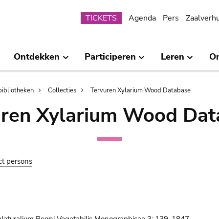
Submenu
TICKETS
Agenda
Pers
Zaalverh
Ontdekken
Participeren
Leren
O
bibliotheken
Collecties
Tervuren Xylarium Wood Database
uren Xylarium Wood Dat
ct persons