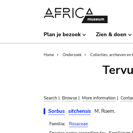
Skip
Skip
to
to
main
search
content
Plan je bezoek
Zien & doen
Breadcrumb
Home
Onderzoek
Collecties, archieven en 
Terv
Search
|
Browse
|
More information
|
Conta
Sorbus
sitchensis
M. Roem.
Familia:
Rosaceae