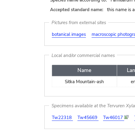
Species name according to:
Familiarum 
Accepted standard name:
this name is 
Pictures from external sites
botanical images
macroscopic photogr
Local and/or commercial names
Name
La
Sitka Mountain-ash
en
Specimens available at the Tervuren Xyl
Tw22318
Tw45669
Tw46017