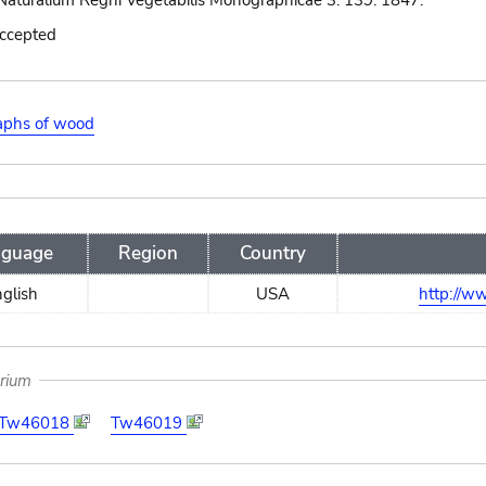
Naturalium Regni Vegetabilis Monographicae 3: 139. 1847.
accepted
aphs of wood
nguage
Region
Country
glish
USA
http://www
arium
Tw46018
Tw46019