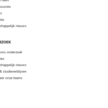
Talks
scussies
ts
ies
happelijk nieuws
RZOEK
 ons onderzoek
ies
happelijk nieuws
& studieverblijven
eer onze teams