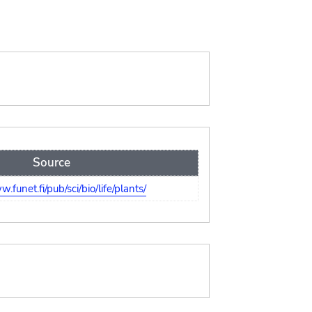
Source
.funet.fi/pub/sci/bio/life/plants/