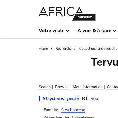
Skip
Skip
to
to
main
search
content
Votre visite
À voir & à faire
Breadcrumb
Home
Recherche
Collections, archives et 
Terv
Search
|
Browse
|
More information
|
Conta
Strychnos
peckii
B.L. Rob.
Familia:
Strychnaceae