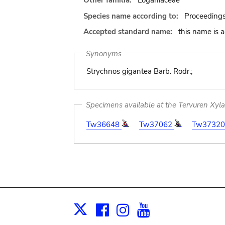
Other familia:
Loganiaceae
Species name according to:
Proceedings
Accepted standard name:
this name is 
Synonyms
Strychnos gigantea Barb. Rodr.;
Specimens available at the Tervuren Xyl
Tw36648
Tw37062
Tw3732
Facebook
Instagram
Youtube
Print
X