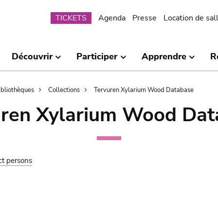
Submenu
TICKETS
Agenda
Presse
Location de sal
Découvrir
Participer
Apprendre
R
bibliothèques
Collections
Tervuren Xylarium Wood Database
uren Xylarium Wood Dat
ct persons