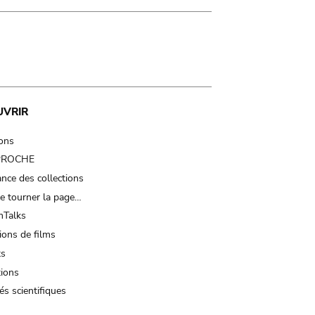
UVRIR
ions
 PROCHE
nce des collections
e tourner la page…
Talks
ions de films
ts
tions
és scientifiques