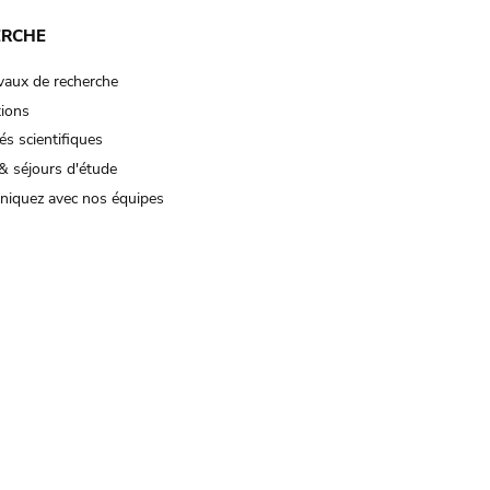
ERCHE
vaux de recherche
tions
és scientifiques
& séjours d'étude
iquez avec nos équipes