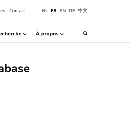
les
Contact
NL
FR
EN
DE
中文
echerche
À propos
Search
abase