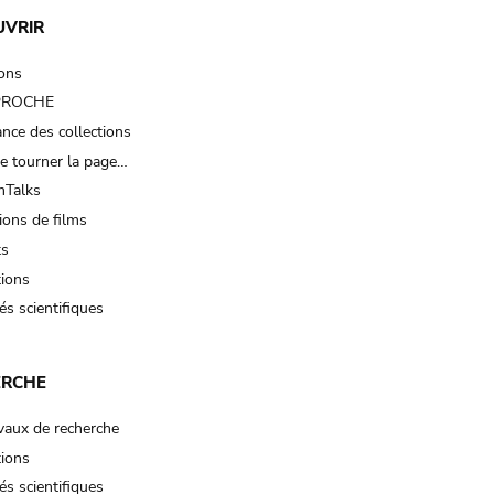
UVRIR
ions
 PROCHE
nce des collections
e tourner la page…
Talks
ions de films
ts
tions
és scientifiques
ERCHE
vaux de recherche
tions
és scientifiques