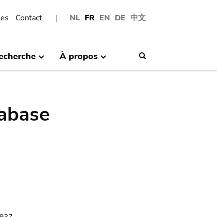
les
Contact
NL
FR
EN
DE
中文
echerche
À propos
Search
abase