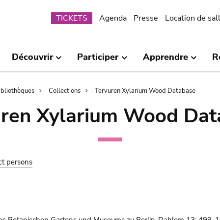
Submenu
TICKETS
Agenda
Presse
Location de sal
Découvrir
Participer
Apprendre
R
bibliothèques
Collections
Tervuren Xylarium Wood Database
uren Xylarium Wood Dat
ct persons