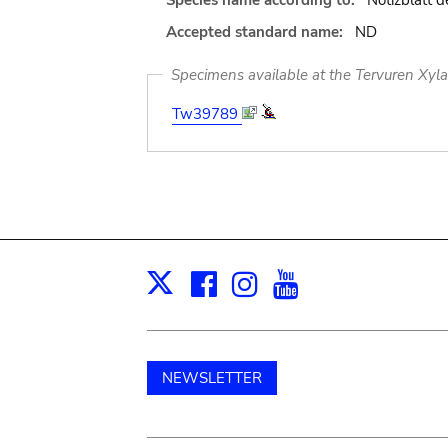
Species name according to:
Notizblatt 
Accepted standard name:
ND
Specimens available at the Tervuren Xyl
Tw39789
Facebook
Instagram
Youtube
Print
X
NEWSLETTER