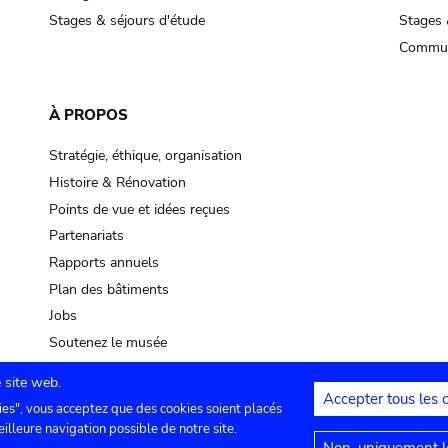
Stages & séjours d'étude
Stages 
Commun
À PROPOS
Stratégie, éthique, organisation
Histoire & Rénovation
Points de vue et idées reçues
Partenariats
Rapports annuels
Plan des bâtiments
Jobs
Soutenez le musée
 site web.
Accepter tous les 
ies", vous acceptez que des cookies soient placés
lles
Contact
Paramètres de confidentialité
Mention
eilleure navigation possible de notre site.