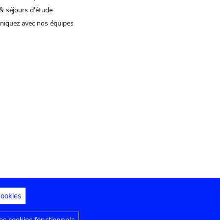
& séjours d'étude
iquez avec nos équipes
cookies
s juridiques
Déclaration d'accessibilité