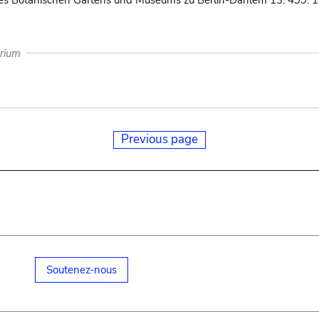
des Botanischen Gartens und Museums zu Berlin-Dahlem 13: 499. 1
arium
Previous page
Soutenez-nous