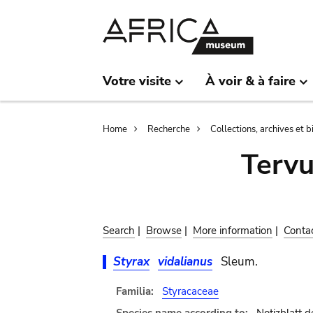
Skip
Skip
to
to
main
search
content
Votre visite
À voir & à faire
Breadcrumb
Home
Recherche
Collections, archives et 
Terv
Search
|
Browse
|
More information
|
Conta
Styrax
vidalianus
Sleum.
Familia:
Styracaceae