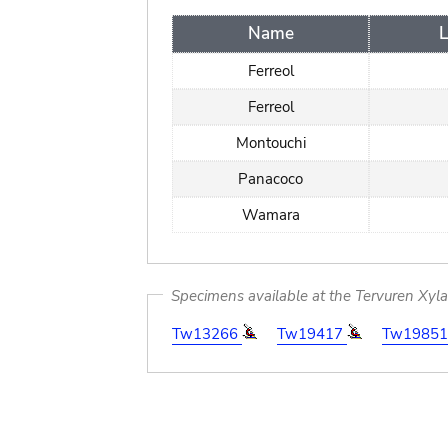
Name
L
Ferreol
Ferreol
Montouchi
Panacoco
Wamara
Specimens available at the Tervuren Xyl
Tw13266
Tw19417
Tw1985