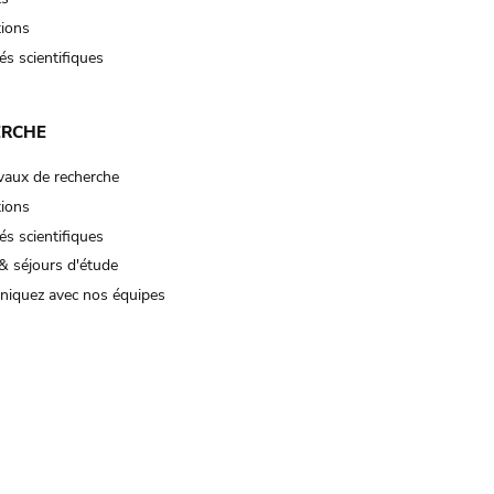
tions
és scientifiques
ERCHE
vaux de recherche
tions
és scientifiques
& séjours d'étude
iquez avec nos équipes