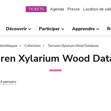
Submenu
TICKETS
Agenda
Presse
Location de sal
Découvrir
Participer
Apprendre
R
bibliothèques
Collections
Tervuren Xylarium Wood Database
uren Xylarium Wood Dat
ct persons