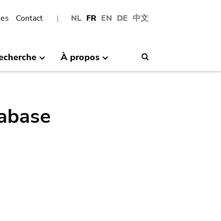
les
Contact
NL
FR
EN
DE
中文
echerche
À propos
Search
abase