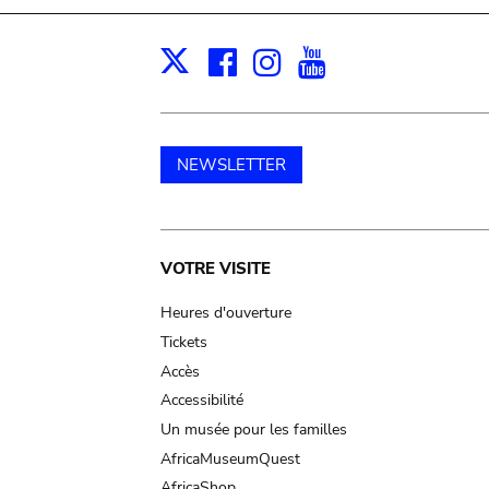
Facebook
Instagram
Youtube
Print
X
NEWSLETTER
Main
VOTRE VISITE
navigation
Heures d'ouverture
Tickets
Accès
Accessibilité
Un musée pour les familles
AfricaMuseumQuest
AfricaShop