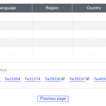
anguage
Region
Country
arium
1
Tw21004
Tw21774
Tw29236
Tw29237
Tw409
Previous page