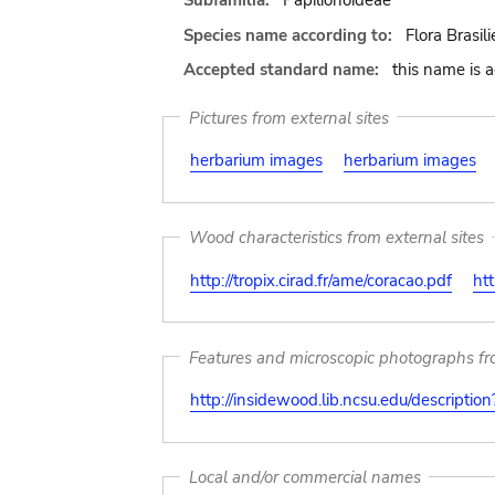
Subfamilia:
Papilionoideae
Species name according to:
Flora Brasil
Accepted standard name:
this name is 
Pictures from external sites
herbarium images
herbarium images
Wood characteristics from external sites
http://tropix.cirad.fr/ame/coracao.pdf
htt
Features and microscopic photographs f
http://insidewood.lib.ncsu.edu/descripti
Local and/or commercial names