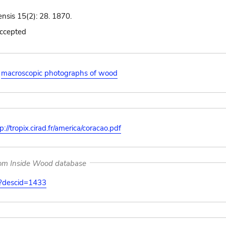
iensis 15(2): 28. 1870.
accepted
macroscopic photographs of wood
p://tropix.cirad.fr/america/coracao.pdf
rom Inside Wood database
on?descid=1433