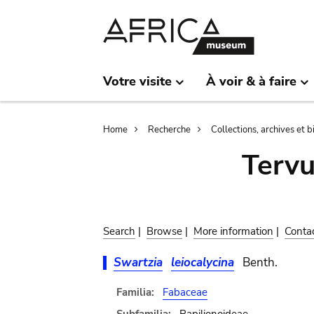
Skip
Skip
to
to
main
search
content
Votre visite
À voir & à faire
Breadcrumb
Home
Recherche
Collections, archives et 
Terv
Search
|
Browse
|
More information
|
Conta
Swartzia
leiocalycina
Benth.
Familia:
Fabaceae