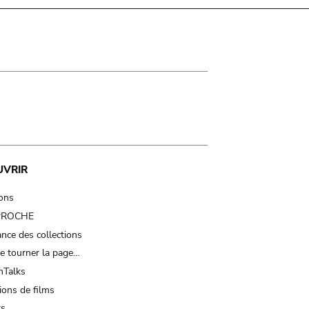
UVRIR
ions
 PROCHE
nce des collections
e tourner la page…
Talks
ions de films
ts