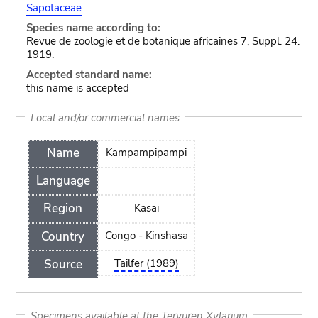
Sapotaceae
Species name according to:
Revue de zoologie et de botanique africaines 7, Suppl. 24.
1919.
Accepted standard name:
this name is accepted
Local and/or commercial names
Name
Kampampipampi
Language
Region
Kasai
Country
Congo - Kinshasa
Source
Tailfer (1989)
Specimens available at the Tervuren Xylarium