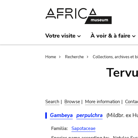
Skip
Skip
to
to
main
search
content
Votre visite
À voir & à faire
Breadcrumb
Home
Recherche
Collections, archives et 
Terv
Search
|
Browse
|
More information
|
Conta
Gambeya
perpulchra
(Mildbr. ex H
Familia:
Sapotaceae