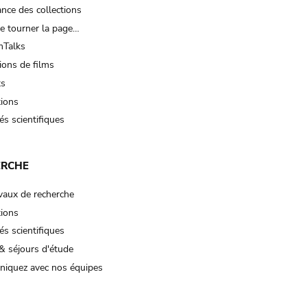
nce des collections
e tourner la page…
Talks
ions de films
ts
tions
és scientifiques
ERCHE
vaux de recherche
tions
és scientifiques
& séjours d'étude
iquez avec nos équipes