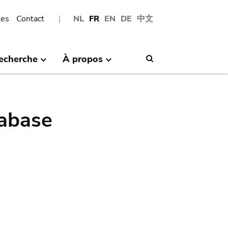
les
Contact
NL
FR
EN
DE
中文
echerche
À propos
Search
abase