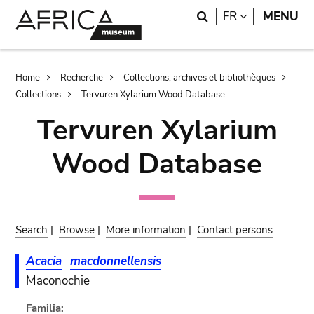
Skip
Skip
Search
LANGUAGE
FR
MENU
to
to
main
search
content
Breadcrumb
Home
Recherche
Collections, archives et bibliothèques
Collections
Tervuren Xylarium Wood Database
Tervuren Xylarium
Wood Database
Search
|
Browse
|
More information
|
Contact persons
Acacia
macdonnellensis
Maconochie
Familia: