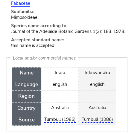
Fabaceae
Subfamilia:
Mimosoideae
Species name according to:
Journal of the Adelaide Botanic Gardens 1(3): 183. 1978.
Accepted standard name:
this name is accepted
Local and/or commercial names
Name
Irrara
Irrkuwartaka
Language
english
english
Region
Country
Australia
Australia
Source
Turnbull (1986)
Turnbull (1986)