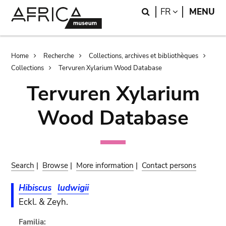
Skip
Skip
Search
LANGUAGE
FR
MENU
to
to
main
search
content
Breadcrumb
Home
Recherche
Collections, archives et bibliothèques
Collections
Tervuren Xylarium Wood Database
Tervuren Xylarium
Wood Database
Search
|
Browse
|
More information
|
Contact persons
Hibiscus
ludwigii
Eckl. & Zeyh.
Familia: