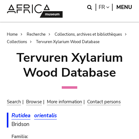
Skip
Skip
Search
LANGUAGE
FR
MENU
to
to
main
search
content
Breadcrumb
Home
Recherche
Collections, archives et bibliothèques
Collections
Tervuren Xylarium Wood Database
Tervuren Xylarium
Wood Database
Search
|
Browse
|
More information
|
Contact persons
Rutidea
orientalis
Bridson
Familia: