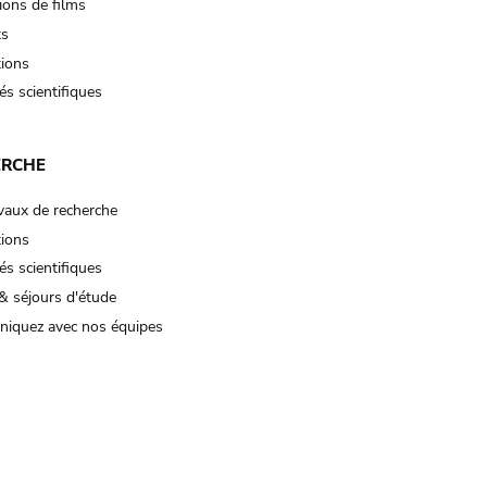
ions de films
ts
tions
és scientifiques
ERCHE
vaux de recherche
tions
és scientifiques
& séjours d'étude
iquez avec nos équipes