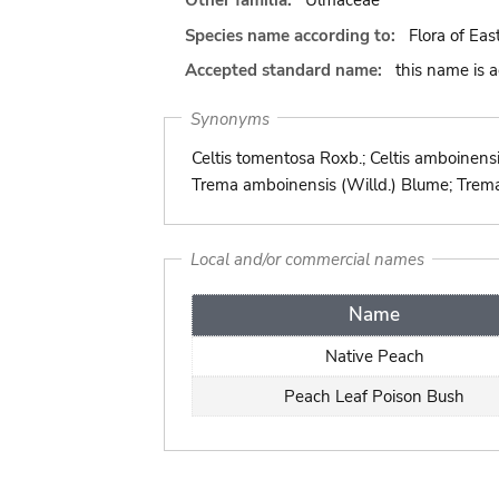
Other familia:
Ulmaceae
Species name according to:
Flora of Eas
Accepted standard name:
this name is 
Synonyms
Celtis tomentosa Roxb.; Celtis amboinensi
Trema amboinensis (Willd.) Blume; Trema
Local and/or commercial names
Name
Native Peach
Peach Leaf Poison Bush