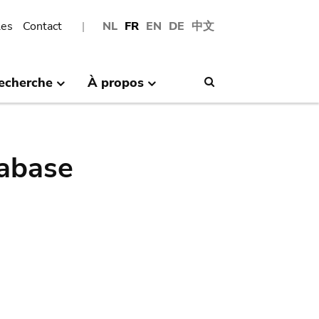
les
Contact
NL
FR
EN
DE
中文
echerche
À propos
Search
abase