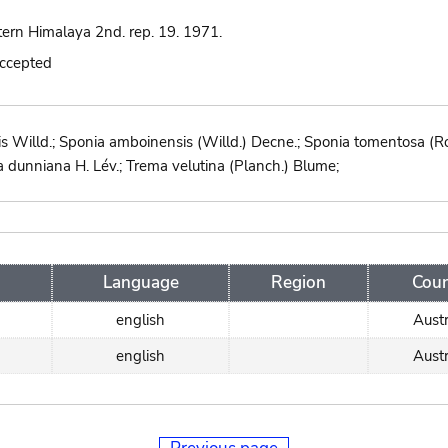
tern Himalaya 2nd. rep. 19. 1971.
accepted
s Willd.; Sponia amboinensis (Willd.) Decne.; Sponia tomentosa (Ro
 dunniana H. Lév.; Trema velutina (Planch.) Blume;
Language
Region
Coun
english
Austr
english
Austr