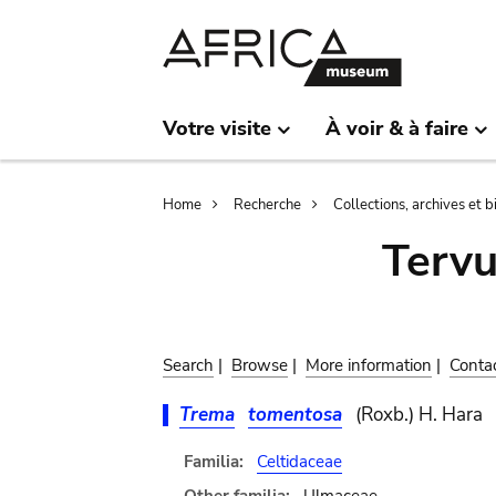
Skip
Skip
to
to
main
search
content
Votre visite
À voir & à faire
Breadcrumb
Home
Recherche
Collections, archives et 
Terv
Search
|
Browse
|
More information
|
Conta
Trema
tomentosa
(Roxb.) H. Hara
Familia:
Celtidaceae