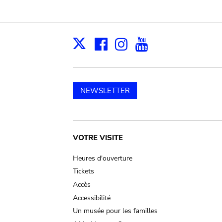
Facebook
Instagram
Youtube
Print
X
NEWSLETTER
Main
VOTRE VISITE
navigation
Heures d'ouverture
Tickets
Accès
Accessibilité
Un musée pour les familles