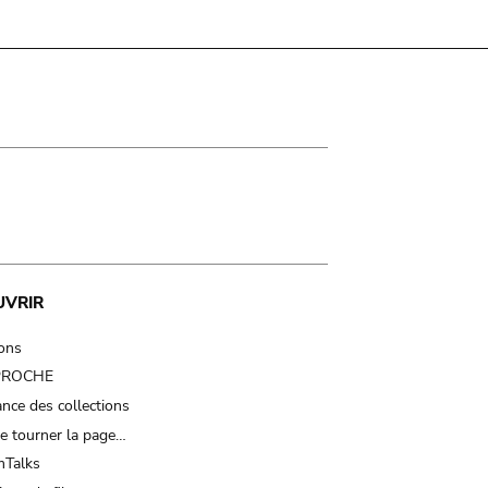
UVRIR
ions
 PROCHE
nce des collections
e tourner la page…
Talks