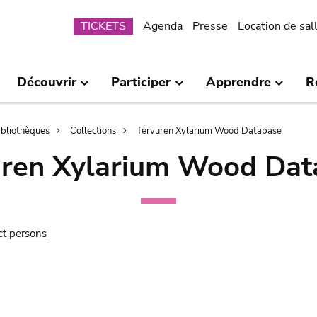
Submenu
TICKETS
Agenda
Presse
Location de sal
Découvrir
Participer
Apprendre
R
bibliothèques
Collections
Tervuren Xylarium Wood Database
uren Xylarium Wood Dat
ct persons