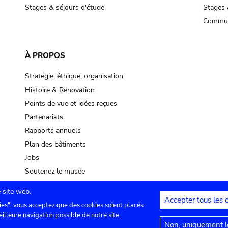
Stages & séjours d'étude
Stages 
Commun
À PROPOS
Stratégie, éthique, organisation
Histoire & Rénovation
Points de vue et idées reçues
Partenariats
Rapports annuels
Plan des bâtiments
Jobs
Soutenez le musée
 site web.
Accepter tous les 
ies", vous acceptez que des cookies soient placés
lles
Contact
Paramètres de confidentialité
Mention
eilleure navigation possible de notre site.
Non, uniquement le