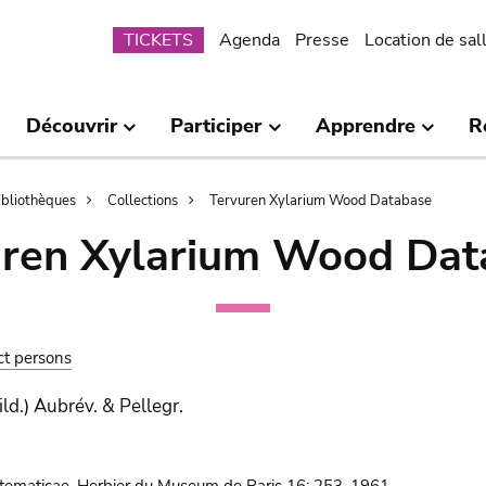
Submenu
TICKETS
Agenda
Presse
Location de sal
Découvrir
Participer
Apprendre
R
bibliothèques
Collections
Tervuren Xylarium Wood Database
uren Xylarium Wood Dat
ct persons
ld.) Aubrév. & Pellegr.