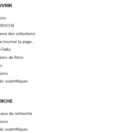
UVRIR
ions
 PROCHE
nce des collections
e tourner la page…
Talks
ions de films
ts
tions
és scientifiques
ERCHE
vaux de recherche
tions
és scientifiques