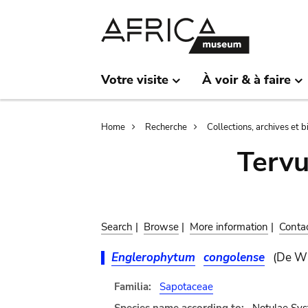
Skip
Skip
to
to
main
search
content
Votre visite
À voir & à faire
Breadcrumb
Home
Recherche
Collections, archives et 
Terv
Search
|
Browse
|
More information
|
Conta
Englerophytum
congolense
(De Wi
Familia:
Sapotaceae