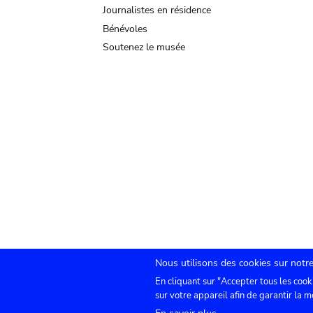
Journalistes en résidence
Bénévoles
Soutenez le musée
Nous utilisons des cookies sur notre
En cliquant sur "Accepter tous les cook
Submenu
TICKETS
Agenda
Presse
Location de sa
sur votre appareil afin de garantir la m