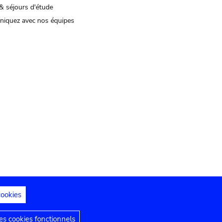
& séjours d'étude
iquez avec nos équipes
cookies
s juridiques
Déclaration d'accessibilité
s cookies fonctionnels