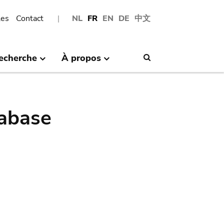
les
Contact
NL
FR
EN
DE
中文
echerche
À propos
Search
abase