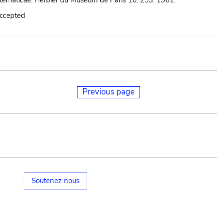
tematicae. Herbier du Museum de Paris 16: 253. 1961.
accepted
Previous page
Soutenez-nous