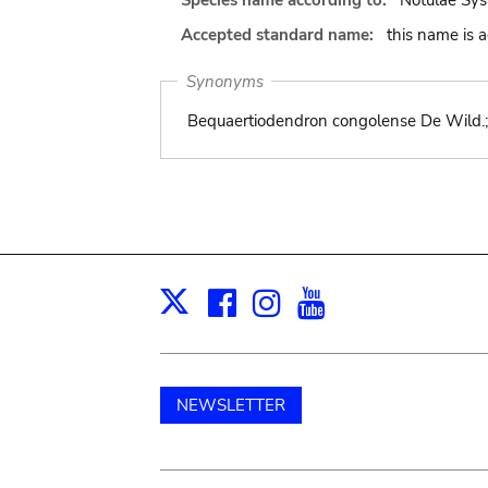
Species name according to:
Notulae Sys
Accepted standard name:
this name is 
Synonyms
Bequaertiodendron congolense De Wild.;
Facebook
Instagram
Youtube
Print
X
NEWSLETTER