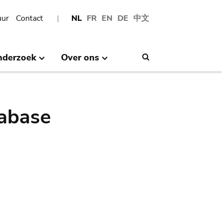
uur
Contact
NL
FR
EN
DE
中文
nderzoek
Over ons
Search
abase