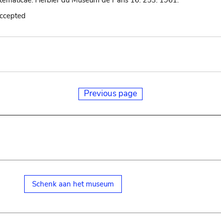
tematicae. Herbier du Museum de Paris 16: 253. 1961.
accepted
Previous page
Schenk aan het museum