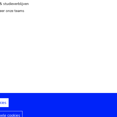
& studieverblijven
eer onze teams
kies
dedelingen
Toegankelijkheidsverklaring
nele cookies