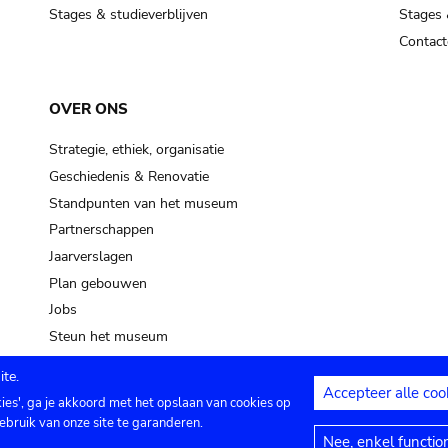
Stages & studieverblijven
Stages 
Contact
OVER ONS
Strategie, ethiek, organisatie
Geschiedenis & Renovatie
Standpunten van het museum
Partnerschappen
Jaarverslagen
Plan gebouwen
Jobs
Steun het museum
te.
Accepteer alle coo
kies', ga je akkoord met het opslaan van cookies op
ontact
Privacy instellingen
Juridische me
ebruik van onze site te garanderen.
Nee, enkel functio