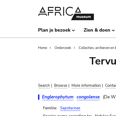
Skip
Skip
to
to
main
search
content
Plan je bezoek
Zien & doen
Breadcrumb
Home
Onderzoek
Collecties, archieven en 
Terv
Search
|
Browse
|
More information
|
Conta
Englerophytum
congolense
(De Wi
Familia:
Sapotaceae