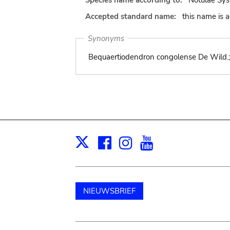
Species name according to:
Notulae Sys
Accepted standard name:
this name is 
Synonyms
Bequaertiodendron congolense De Wild.;
Facebook
Instagram
Youtube
Print
X
NIEUWSBRIEF