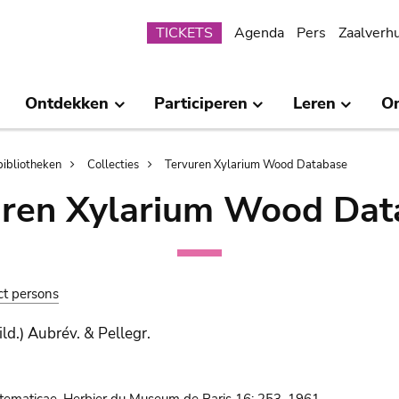
Submenu
TICKETS
Agenda
Pers
Zaalverh
Ontdekken
Participeren
Leren
O
bibliotheken
Collecties
Tervuren Xylarium Wood Database
uren Xylarium Wood Dat
ct persons
ld.) Aubrév. & Pellegr.