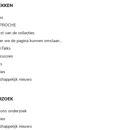
EKKEN
es
t PROCHE
t van de collecties
er we de pagina kunnen omslaan…
Talks
scussies
ts
ies
happelijk nieuws
RZOEK
 ons onderzoek
ies
happelijk nieuws