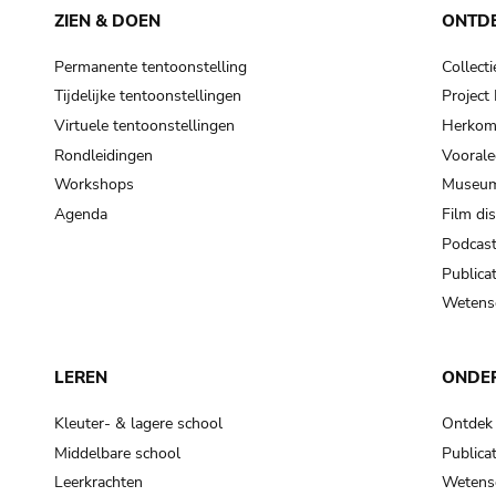
ZIEN & DOEN
ONTD
Permanente tentoonstelling
Collecti
Tijdelijke tentoonstellingen
Projec
Virtuele tentoonstellingen
Herkoms
Rondleidingen
Voorale
Workshops
Museum
Agenda
Film di
Podcas
Publicat
Wetensc
LEREN
ONDE
Kleuter- & lagere school
Ontdek
Middelbare school
Publicat
Leerkrachten
Wetensc