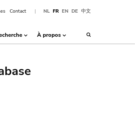
les
Contact
NL
FR
EN
DE
中文
echerche
À propos
Search
abase