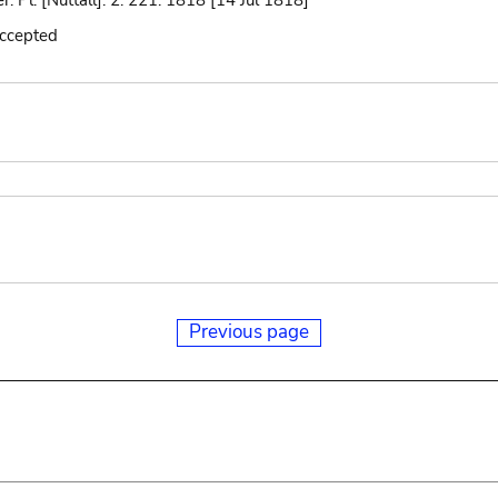
. Pl. [Nuttall]. 2: 221. 1818 [14 Jul 1818]
accepted
Previous page