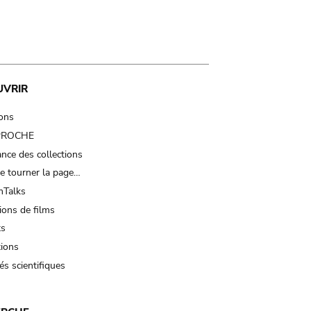
UVRIR
ions
 PROCHE
nce des collections
e tourner la page…
Talks
ions de films
ts
tions
és scientifiques