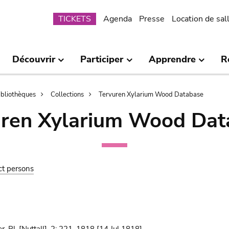
Submenu
TICKETS
Agenda
Presse
Location de sal
Découvrir
Participer
Apprendre
R
bibliothèques
Collections
Tervuren Xylarium Wood Database
uren Xylarium Wood Dat
ct persons