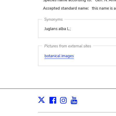
Species name according to:
Gen. N. Amer
Accepted standard name:
this name is 
Synonyms
Juglans alba L.;
Pictures from external sites
botanical images
Facebook
Instagram
Youtube
Print
X