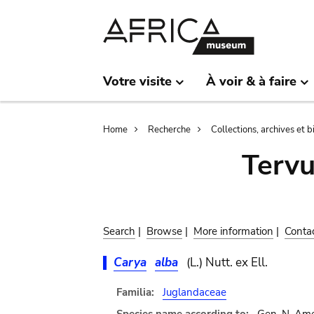
Skip
Skip
to
to
main
search
content
Votre visite
À voir & à faire
Breadcrumb
Home
Recherche
Collections, archives et 
Terv
Search
|
Browse
|
More information
|
Conta
Carya
alba
(L.) Nutt. ex Ell.
Familia:
Juglandaceae