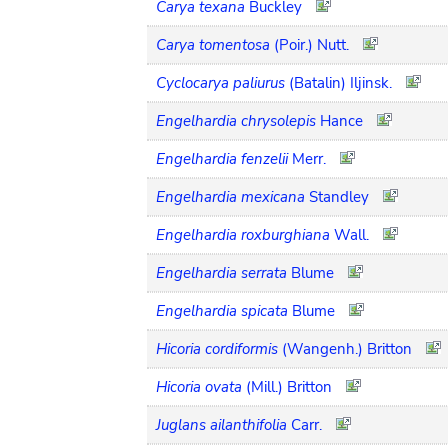
Carya texana
Buckley
Carya tomentosa
(Poir.) Nutt.
Cyclocarya paliurus
(Batalin) Iljinsk.
Engelhardia chrysolepis
Hance
Engelhardia fenzelii
Merr.
Engelhardia mexicana
Standley
Engelhardia roxburghiana
Wall.
Engelhardia serrata
Blume
Engelhardia spicata
Blume
Hicoria cordiformis
(Wangenh.) Britton
Hicoria ovata
(Mill.) Britton
Juglans ailanthifolia
Carr.