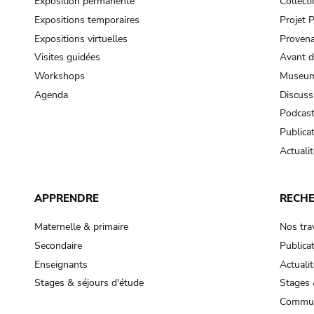
Exposition permanente
Collect
Expositions temporaires
Projet
Expositions virtuelles
Provena
Visites guidées
Avant d
Workshops
Museum
Agenda
Discuss
Podcas
Publica
Actualit
APPRENDRE
RECH
Maternelle & primaire
Nos tra
Secondaire
Publica
Enseignants
Actualit
Stages & séjours d'étude
Stages 
Commun