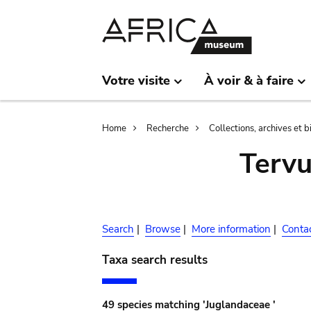
Skip
Skip
to
to
main
search
content
Votre visite
À voir & à faire
Breadcrumb
Home
Recherche
Collections, archives et 
Terv
Search
|
Browse
|
More information
|
Conta
Taxa search results
49 species matching 'Juglandaceae '