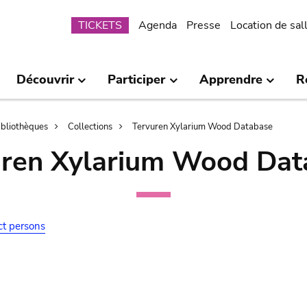
Submenu
TICKETS
Agenda
Presse
Location de sal
Découvrir
Participer
Apprendre
R
bibliothèques
Collections
Tervuren Xylarium Wood Database
uren Xylarium Wood Dat
ct persons