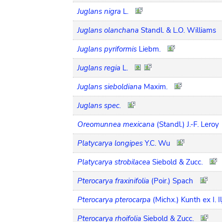
Juglans nigra
L.
Juglans olanchana
Standl. & L.O. Williams
Juglans pyriformis
Liebm.
Juglans regia
L.
Juglans sieboldiana
Maxim.
Juglans spec.
Oreomunnea mexicana
(Standl.) J.-F. Leroy
Platycarya longipes
Y.C. Wu
Platycarya strobilacea
Siebold & Zucc.
Pterocarya fraxinifolia
(Poir.) Spach
Pterocarya pterocarpa
(Michx.) Kunth ex I. Il
Pterocarya rhoifolia
Siebold & Zucc.