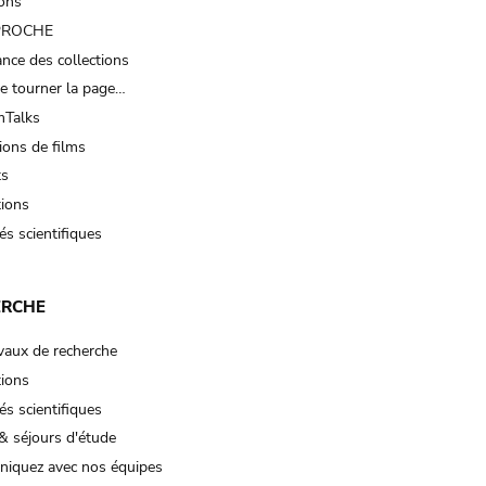
ions
 PROCHE
nce des collections
e tourner la page…
Talks
ions de films
ts
tions
és scientifiques
ERCHE
vaux de recherche
tions
és scientifiques
& séjours d'étude
iquez avec nos équipes