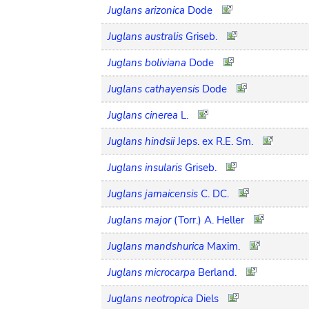
Juglans arizonica
Dode
Juglans australis
Griseb.
Juglans boliviana
Dode
Juglans cathayensis
Dode
Juglans cinerea
L.
Juglans hindsii
Jeps. ex R.E. Sm.
Juglans insularis
Griseb.
Juglans jamaicensis
C. DC.
Juglans major
(Torr.) A. Heller
Juglans mandshurica
Maxim.
Juglans microcarpa
Berland.
Juglans neotropica
Diels