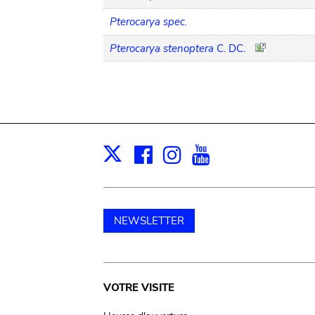
Pterocarya spec.
Pterocarya stenoptera
C. DC.
Facebook
Instagram
Youtube
Print
X
NEWSLETTER
Main
VOTRE VISITE