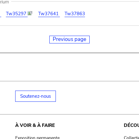
arium
4
Tw35297
Tw37641
Tw37863
Previous page
Soutenez-nous
À VOIR & À FAIRE
DÉCO
Exposition permanente
Collect