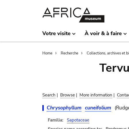
Skip
Skip
to
to
main
search
content
Votre visite
À voir & à faire
Breadcrumb
Home
Recherche
Collections, archives et 
Terv
Search
|
Browse
|
More information
|
Conta
Chrysophyllum
cuneifolium
(Rudge
Familia:
Sapotaceae