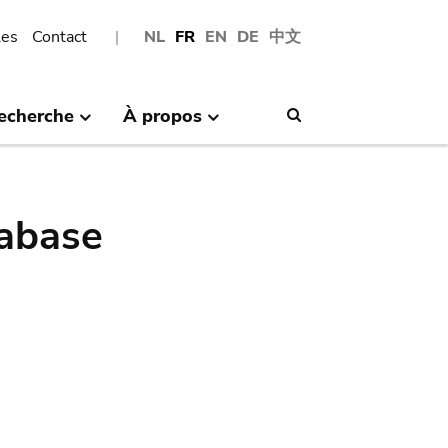
les
Contact
NL
FR
EN
DE
中文
echerche
À propos
Search
abase