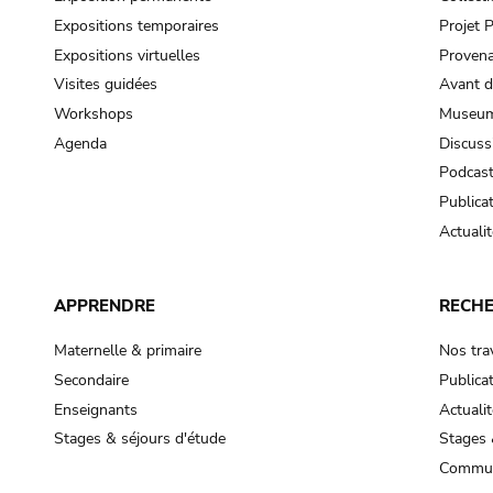
Expositions temporaires
Projet
Expositions virtuelles
Provena
Visites guidées
Avant d
Workshops
Museum
Agenda
Discuss
Podcas
Publica
Actualit
APPRENDRE
RECH
Maternelle & primaire
Nos tra
Secondaire
Publica
Enseignants
Actualit
Stages & séjours d'étude
Stages 
Commun