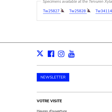
Specimens available at the Tervuren Xyl
Tw25827
Tw25828
Tw3411
Facebook
Instagram
Youtube
Print
X
NEWSLETTER
Main
VOTRE VISITE
Heures d'ouverture