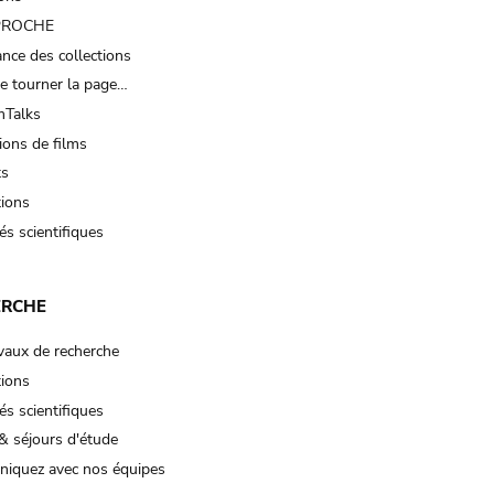
 PROCHE
nce des collections
e tourner la page…
Talks
ions de films
ts
tions
és scientifiques
ERCHE
vaux de recherche
tions
és scientifiques
& séjours d'étude
iquez avec nos équipes