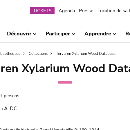
Submenu
TICKETS
Agenda
Presse
Location de sal
Découvrir
Participer
Apprendre
R
bibliothèques
Collections
Tervuren Xylarium Wood Database
uren Xylarium Wood Dat
ct persons
) A. DC.