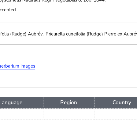
ystematis Naturalis Regni Vegetabilis 8: 160. 1844.
accepted
olia (Rudge) Aubrév.; Prieurella cuneifolia (Rudge) Pierre ex Aubrév.;
herbarium images
Language
Region
Country