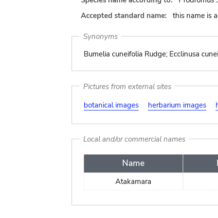
Species name according to:
Prodromus S
Accepted standard name:
this name is 
Synonyms
Bumelia cuneifolia Rudge; Ecclinusa cuneif
Pictures from external sites
botanical images
herbarium images
Local and/or commercial names
Name
Atakamara