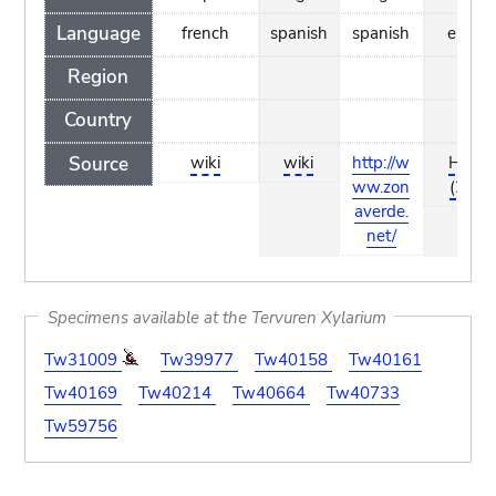
Language
french
spanish
spanish
englis
Region
Country
Source
wiki
wiki
http://w
Hilber
ww.zon
(2006
averde.
net/
Specimens available at the Tervuren Xylarium
Tw31009
Tw39977
Tw40158
Tw40161
Tw40169
Tw40214
Tw40664
Tw40733
Tw59756