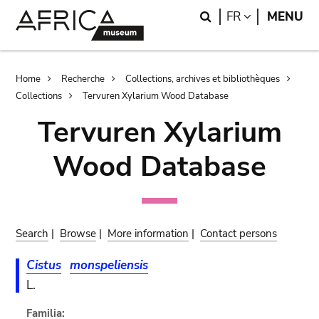
Skip
Skip
Search
LANGUAGE
FR
MENU
to
to
main
search
content
Breadcrumb
Home
Recherche
Collections, archives et bibliothèques
Collections
Tervuren Xylarium Wood Database
Tervuren Xylarium
Wood Database
Search
|
Browse
|
More information
|
Contact persons
Cistus
monspeliensis
L.
Familia: