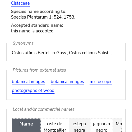
Cistaceae
Species name according to:
Species Plantarum 1: 524. 1753.
Accepted standard name:
this name is accepted
Synonyms
Cistus affinis Bertol. in Guss.; Cistus collinus Salisb.;
Pictures from external sites
botanical images
botanical images
microscopic
photographs of wood
Local and/or commercial names
Name
ciste de
estepa
jaguarzo
Montpel
Montpellier
negra
negro
Cistu