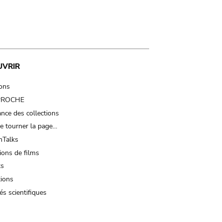
UVRIR
ions
 PROCHE
nce des collections
e tourner la page…
Talks
ions de films
ts
tions
és scientifiques