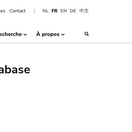
les
Contact
NL
FR
EN
DE
中文
echerche
À propos
Search
abase