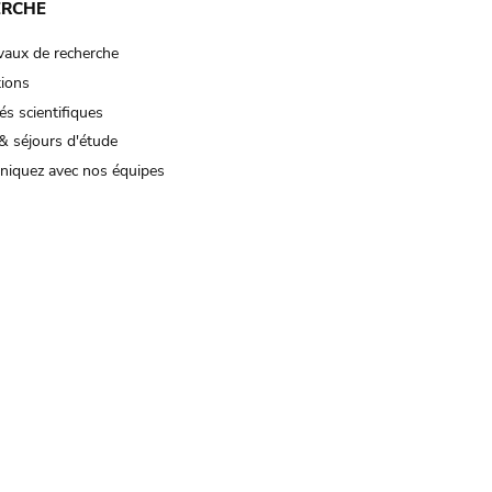
ERCHE
vaux de recherche
tions
és scientifiques
& séjours d'étude
iquez avec nos équipes