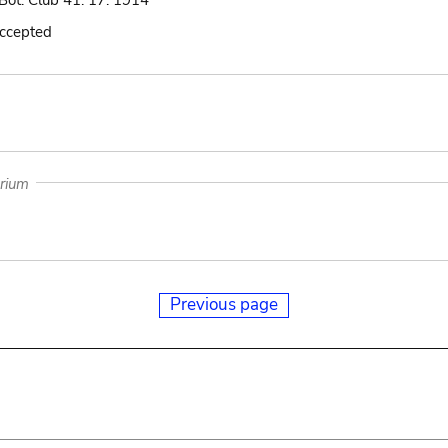
 Bot. Club 41: 17. 1914
accepted
arium
Previous page