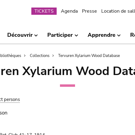
Submenu
TICKETS
Agenda
Presse
Location de sal
Découvrir
Participer
Apprendre
R
bibliothèques
Collections
Tervuren Xylarium Wood Database
uren Xylarium Wood Dat
ct persons
lson