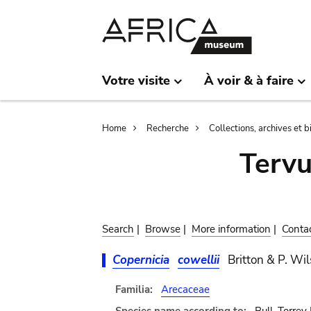
Skip
Skip
to
to
main
search
content
Votre visite
À voir & à faire
Breadcrumb
Home
Recherche
Collections, archives et 
Terv
Search
|
Browse
|
More information
|
Conta
Copernicia
cowellii
Britton & P. Wi
Familia:
Arecaceae