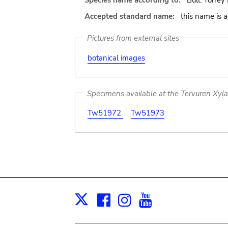
Species name according to:
Bull. Torrey
Accepted standard name:
this name is 
Pictures from external sites
botanical images
Specimens available at the Tervuren Xyl
Tw51972
Tw51973
Facebook
Instagram
Youtube
Print
X