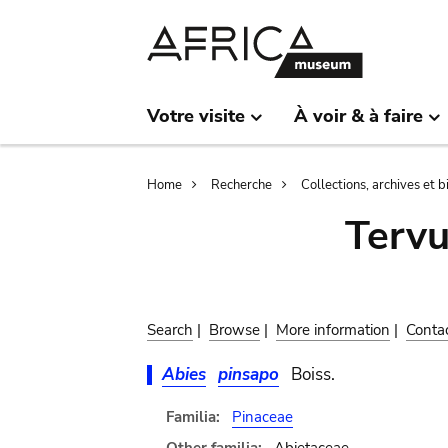
Skip
Skip
to
to
main
search
content
Votre visite
À voir & à faire
Breadcrumb
Home
Recherche
Collections, archives et 
Terv
Search
|
Browse
|
More information
|
Conta
Abies
pinsapo
Boiss.
Familia:
Pinaceae