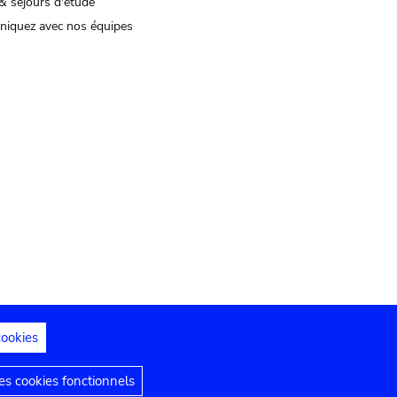
& séjours d'étude
iquez avec nos équipes
cookies
s juridiques
Déclaration d'accessibilité
s cookies fonctionnels