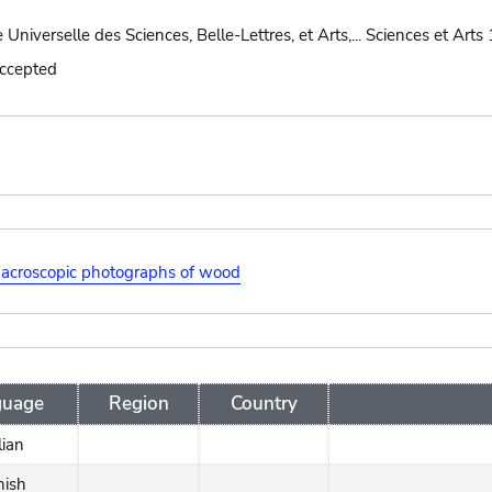
 Universelle des Sciences, Belle-Lettres, et Arts,... Sciences et Arts
accepted
acroscopic photographs of wood
guage
Region
Country
lian
nish