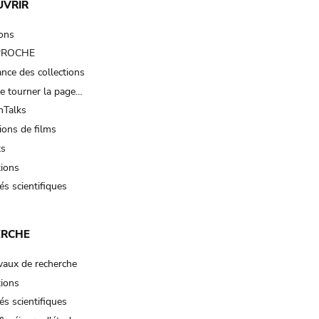
UVRIR
ions
 PROCHE
nce des collections
e tourner la page…
Talks
ions de films
ts
tions
és scientifiques
ERCHE
vaux de recherche
tions
és scientifiques