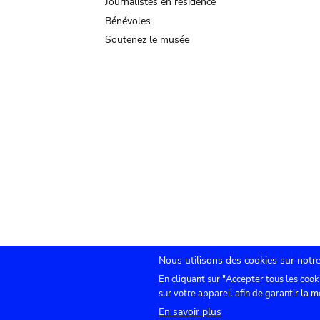
Journalistes en résidence
Bénévoles
Soutenez le musée
Nous utilisons des cookies sur notre
En cliquant sur "Accepter tous les cook
Submenu
TICKETS
Agenda
Presse
Location de sa
sur votre appareil afin de garantir la m
En savoir plus