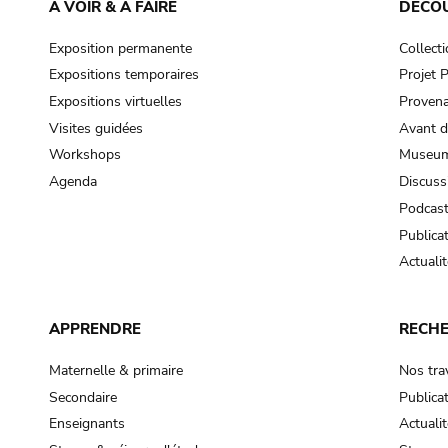
À VOIR & À FAIRE
DÉCO
Exposition permanente
Collect
Expositions temporaires
Projet
Expositions virtuelles
Provena
Visites guidées
Avant d
Workshops
Museum
Agenda
Discuss
Podcas
Publica
Actualit
APPRENDRE
RECH
Maternelle & primaire
Nos tra
Secondaire
Publica
Enseignants
Actualit