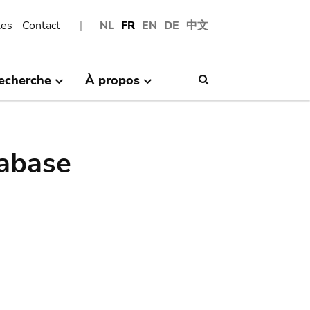
les
Contact
NL
FR
EN
DE
中文
echerche
À propos
Search
abase