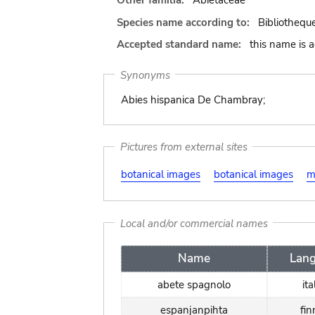
Other familia:
Abietaceae
Species name according to:
Bibliotheque
Accepted standard name:
this name is 
Synonyms
Abies hispanica De Chambray;
Pictures from external sites
botanical images
botanical images
m
Local and/or commercial names
Name
Lan
abete spagnolo
ita
espanjanpihta
fin