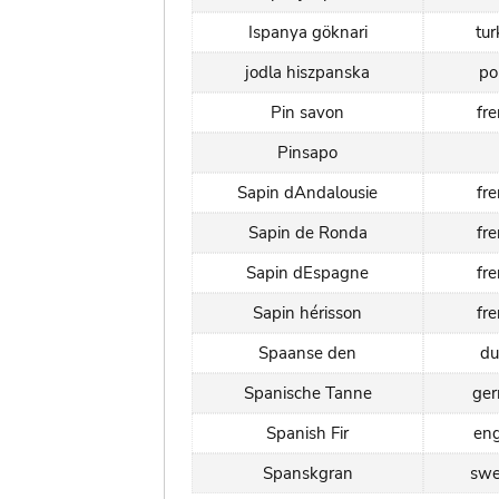
Ispanya göknari
tur
jodla hiszpanska
po
Pin savon
fr
Pinsapo
Sapin dAndalousie
fr
Sapin de Ronda
fr
Sapin dEspagne
fr
Sapin hérisson
fr
Spaanse den
du
Spanische Tanne
ge
Spanish Fir
eng
Spanskgran
swe