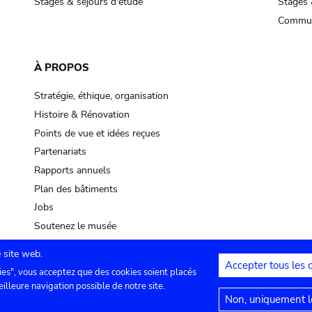
Stages & séjours d'étude
Stages 
Commun
À PROPOS
Stratégie, éthique, organisation
Histoire & Rénovation
Points de vue et idées reçues
Partenariats
Rapports annuels
Plan des bâtiments
Jobs
Soutenez le musée
 site web.
Accepter tous les 
ies", vous acceptez que des cookies soient placés
lles
Contact
Paramètres de confidentialité
Mention
eilleure navigation possible de notre site.
Non, uniquement le