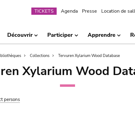
Submenu
TICKETS
Agenda
Presse
Location de sal
Découvrir
Participer
Apprendre
R
bibliothèques
Collections
Tervuren Xylarium Wood Database
uren Xylarium Wood Dat
ct persons