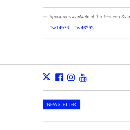
Specimens available at the Tervuren Xyl
Tw14973
Tw46393
Facebook
Instagram
Youtube
Print
X
NEWSLETTER