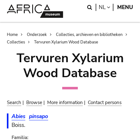
Skip
Skip
Search
LANGUAGE
NL
MENU
to
to
main
search
content
Breadcrumb
Home
Onderzoek
Collecties, archieven en bibliotheken
Collecties
Tervuren Xylarium Wood Database
Tervuren Xylarium
Wood Database
Search
|
Browse
|
More information
|
Contact persons
Abies
pinsapo
Boiss.
Familia: