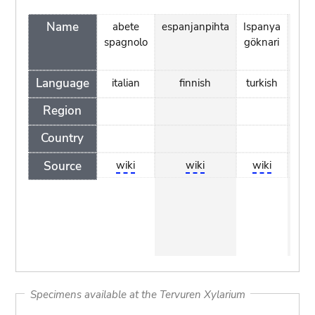
Name
abete
espanjanpihta
Ispanya
j
spagnolo
göknari
his
Language
italian
finnish
turkish
p
Region
Country
Source
wiki
wiki
wiki
Specimens available at the Tervuren Xylarium