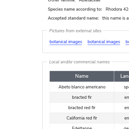
Other familia:
Abietaceae
Species name according to:
Rhodora 42(
Accepted standard name:
this name is 
Pictures from external sites
botanical images
botanical images
b
Local and/or commercial names
Name
Lan
Abeto blanco americano
sp
bracted fir
en
bracted red fir
en
California red fir
en
Edeltanne
ge