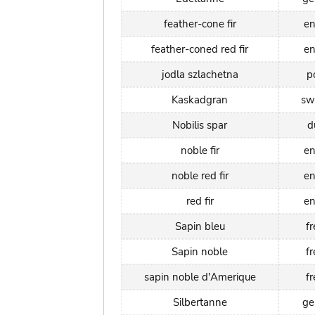
feather-cone fir
en
feather-coned red fir
en
jodla szlachetna
p
Kaskadgran
sw
Nobilis spar
d
noble fir
en
noble red fir
en
red fir
en
Sapin bleu
f
Sapin noble
f
sapin noble d'Amerique
f
Silbertanne
ge