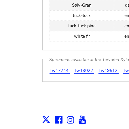
Sølv-Gran
d
tuck-tuck
en
tuck-tuck pine
en
white fir
en
Specimens available at the Tervuren Xyl
Tw17744
Tw19022
Tw19512
Tw
Facebook
Instagram
Youtube
Print
X