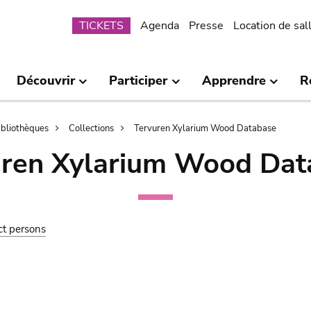
Submenu
TICKETS
Agenda
Presse
Location de sal
Découvrir
Participer
Apprendre
R
bibliothèques
Collections
Tervuren Xylarium Wood Database
uren Xylarium Wood Dat
ct persons