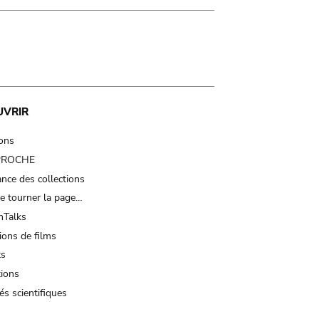
UVRIR
ions
 PROCHE
nce des collections
e tourner la page…
Talks
ions de films
ts
tions
és scientifiques