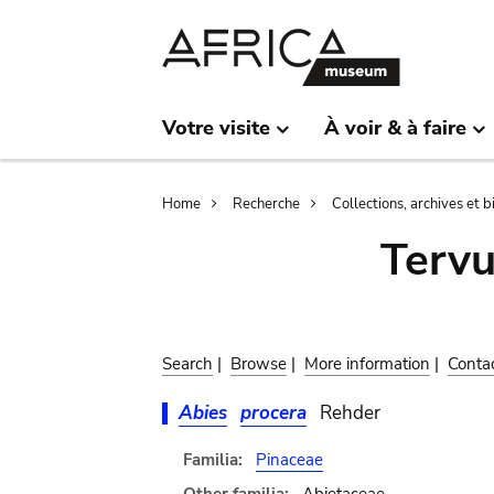
Skip
Skip
to
to
main
search
content
Votre visite
À voir & à faire
Breadcrumb
Home
Recherche
Collections, archives et 
Terv
Search
|
Browse
|
More information
|
Conta
Abies
procera
Rehder
Familia:
Pinaceae