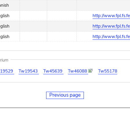
anish
glish
http://www.fpl.fs.f
glish
http://www.fpl.fs.f
glish
http://www.fpl.fs.f
arium
19529
Tw19543
Tw45639
Tw46088
Tw55178
Previous page