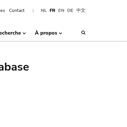
les
Contact
NL
FR
EN
DE
中文
echerche
À propos
Search
abase