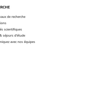
ERCHE
vaux de recherche
tions
és scientifiques
& séjours d'étude
iquez avec nos équipes