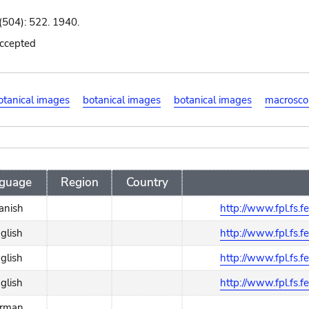
504): 522. 1940.
accepted
otanical images
botanical images
botanical images
macrosco
guage
Region
Country
anish
http://www.fpl.fs.f
glish
http://www.fpl.fs.f
glish
http://www.fpl.fs.f
glish
http://www.fpl.fs.f
rman