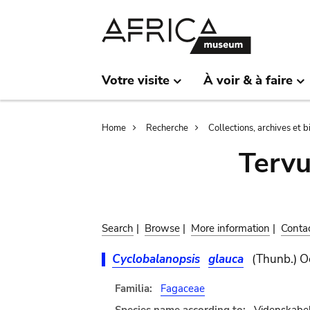
Skip
Skip
to
to
main
search
content
Votre visite
À voir & à faire
Breadcrumb
Home
Recherche
Collections, archives et 
Terv
Search
|
Browse
|
More information
|
Conta
Cyclobalanopsis
glauca
(Thunb.) Oe
Familia:
Fagaceae