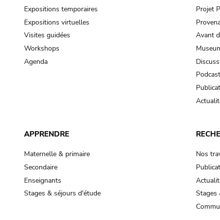
Expositions temporaires
Projet
Expositions virtuelles
Provena
Visites guidées
Avant d
Workshops
Museum
Agenda
Discuss
Podcas
Publica
Actualit
APPRENDRE
RECH
Maternelle & primaire
Nos tra
Secondaire
Publica
Enseignants
Actualit
Stages & séjours d'étude
Stages 
Commun