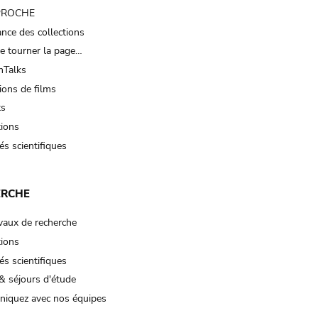
 PROCHE
nce des collections
e tourner la page…
Talks
ions de films
ts
tions
és scientifiques
ERCHE
vaux de recherche
tions
és scientifiques
& séjours d'étude
iquez avec nos équipes