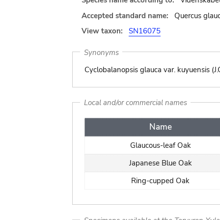
Species name according to:
Videnskabel
Accepted standard name:
Quercus glau
View taxon:
SN16075
Synonyms
Cyclobalanopsis glauca var. kuyuensis (J.C. 
Local and/or commercial names
Name
Glaucous-leaf Oak
Japanese Blue Oak
Ring-cupped Oak