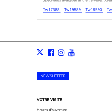
Specimens available at the Tervuren Xyl
Tw17388
Tw19589
Tw19590
Tw
Facebook
Instagram
Youtube
Print
X
NEWSLETTER
Main
VOTRE VISITE
Heures d'ouverture