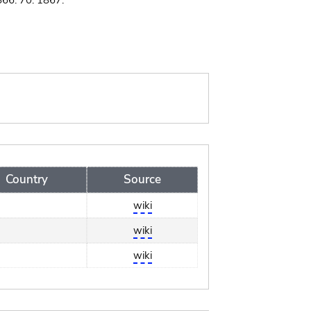
866: 70. 1867.
Country
Source
wiki
wiki
wiki