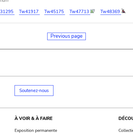
arium
31295
Tw41917
Tw45175
Tw47713
Tw48369
Previous page
Soutenez-nous
À VOIR & À FAIRE
DÉCO
Exposition permanente
Collect