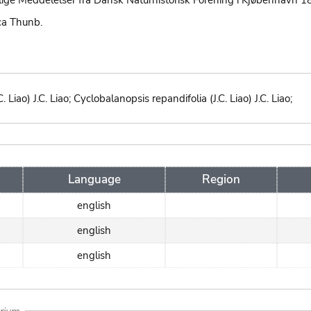
ige Meddelelser fra Dansk Naturhistorisk Forening i Kjøbenhavn 1
ca Thunb.
Liao) J.C. Liao; Cyclobalanopsis repandifolia (J.C. Liao) J.C. Liao;
Language
Region
english
english
english