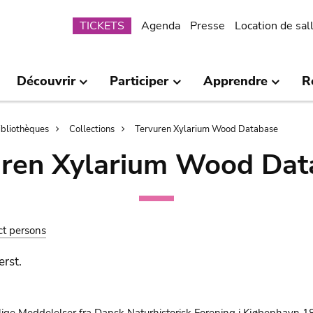
Submenu
TICKETS
Agenda
Presse
Location de sal
Découvrir
Participer
Apprendre
R
bibliothèques
Collections
Tervuren Xylarium Wood Database
uren Xylarium Wood Dat
ct persons
rst.