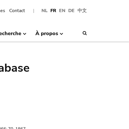
les
Contact
NL
FR
EN
DE
中文
echerche
À propos
Search
abase