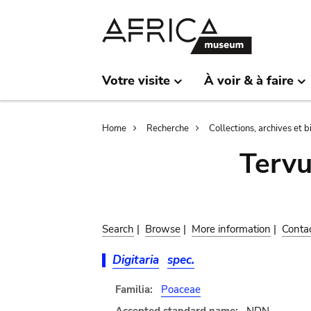
Skip
Skip
to
to
main
search
content
Votre visite
À voir & à faire
Breadcrumb
Home
Recherche
Collections, archives et 
Terv
Search
|
Browse
|
More information
|
Conta
Digitaria
spec.
Familia:
Poaceae