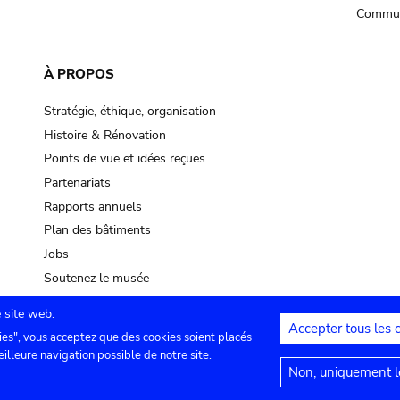
Commun
À PROPOS
Stratégie, éthique, organisation
Histoire & Rénovation
Points de vue et idées reçues
Partenariats
Rapports annuels
Plan des bâtiments
Jobs
Soutenez le musée
 site web.
Accepter tous les 
ies", vous acceptez que des cookies soient placés
lles
Contact
Paramètres de confidentialité
Mention
eilleure navigation possible de notre site.
Non, uniquement le