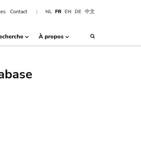
les
Contact
NL
FR
EN
DE
中文
echerche
À propos
Search
abase