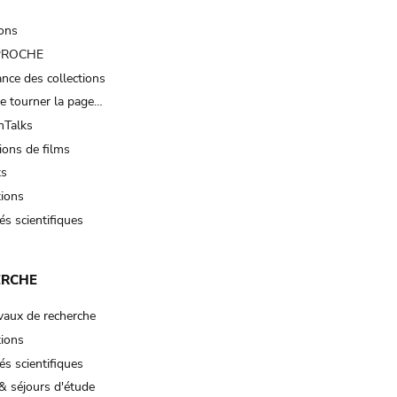
ions
 PROCHE
nce des collections
e tourner la page…
Talks
ions de films
ts
tions
és scientifiques
ERCHE
vaux de recherche
tions
és scientifiques
& séjours d'étude