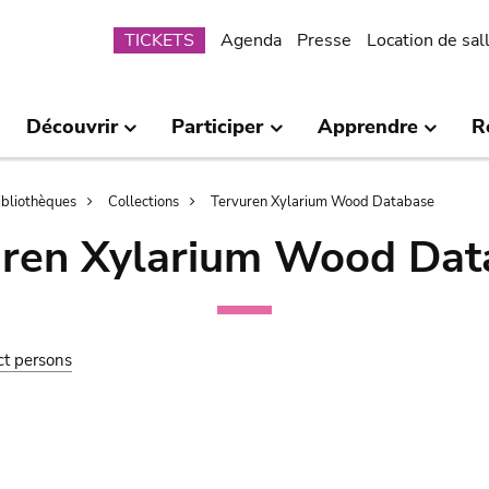
Submenu
TICKETS
Agenda
Presse
Location de sal
Découvrir
Participer
Apprendre
R
bibliothèques
Collections
Tervuren Xylarium Wood Database
uren Xylarium Wood Dat
ct persons