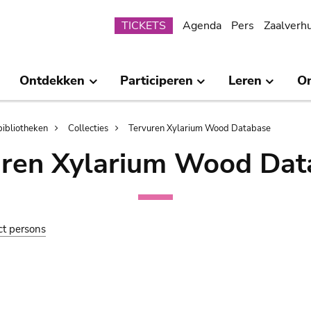
Submenu
TICKETS
Agenda
Pers
Zaalverh
Ontdekken
Participeren
Leren
O
bibliotheken
Collecties
Tervuren Xylarium Wood Database
uren Xylarium Wood Dat
ct persons