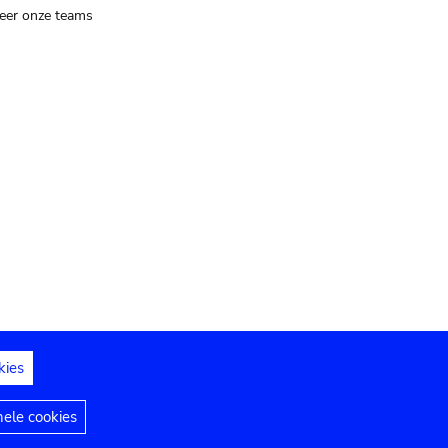
eer onze teams
kies
dedelingen
Toegankelijkheidsverklaring
nele cookies