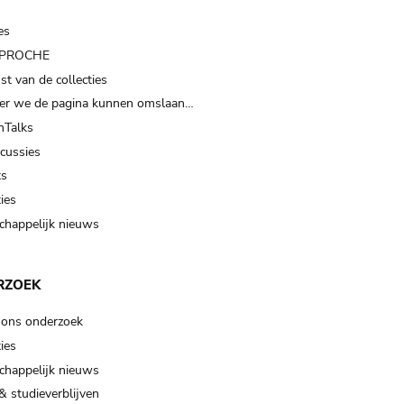
es
t PROCHE
t van de collecties
er we de pagina kunnen omslaan…
Talks
scussies
ts
ies
happelijk nieuws
RZOEK
 ons onderzoek
ies
happelijk nieuws
& studieverblijven