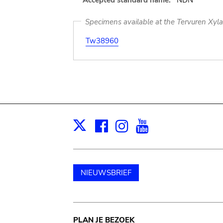
Accepted standard name:
NDN
Specimens available at the Tervuren Xyl
Tw38960
Facebook
Instagram
Youtube
Print
X
NIEUWSBRIEF
PLAN JE BEZOEK