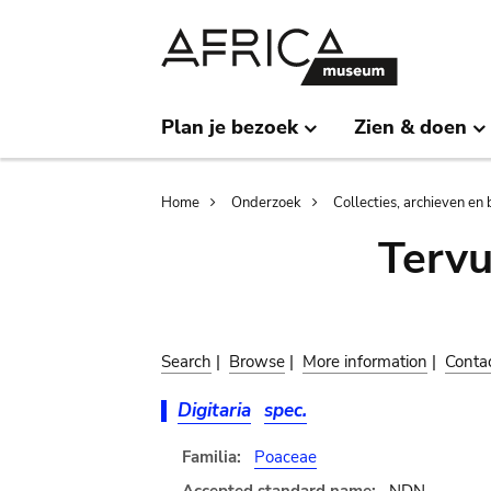
Skip
Skip
to
to
main
search
content
Plan je bezoek
Zien & doen
Breadcrumb
Home
Onderzoek
Collecties, archieven en 
Terv
Search
|
Browse
|
More information
|
Conta
Digitaria
spec.
Familia:
Poaceae