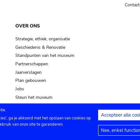
Contact
OVER ONS
Strategie, ethiek, organisatie
Geschiedenis & Renovatie
Standpunten van het museum
Partnerschappen
Jaarverslagen
Plan gebouwen
Jobs
Steun het museum
te.
Accepteer alle coo
kies', ga je akkoord met het opslaan van cookies op
ontact
Privacy instellingen
Juridische me
ebruik van onze site te garanderen.
Nee, enkel functio