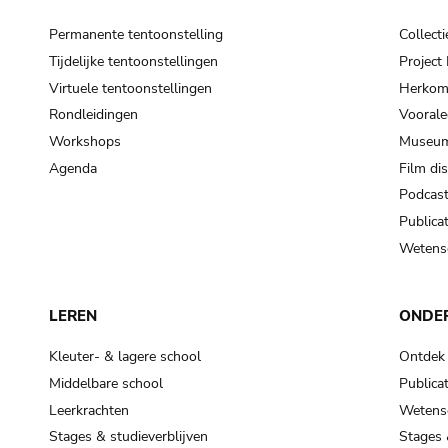
Permanente tentoonstelling
Collecti
Tijdelijke tentoonstellingen
Projec
Virtuele tentoonstellingen
Herkoms
Rondleidingen
Voorale
Workshops
Museum
Agenda
Film di
Podcas
Publicat
Wetensc
LEREN
ONDE
Kleuter- & lagere school
Ontdek
Middelbare school
Publicat
Leerkrachten
Wetensc
Stages & studieverblijven
Stages 