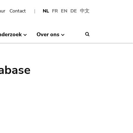
uur
Contact
NL
FR
EN
DE
中文
nderzoek
Over ons
Search
abase