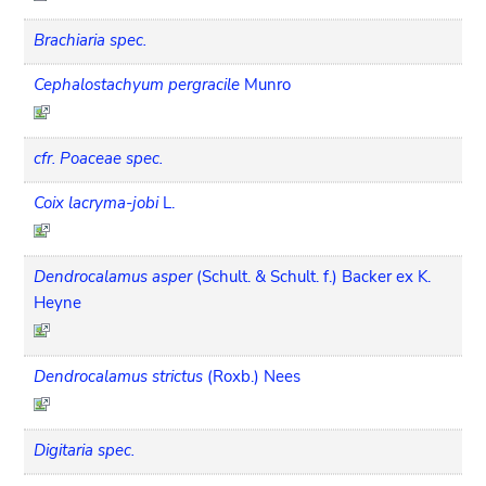
Brachiaria spec.
Cephalostachyum pergracile
Munro
cfr. Poaceae spec.
Coix lacryma-jobi
L.
Dendrocalamus asper
(Schult. & Schult. f.) Backer ex K.
Heyne
Dendrocalamus strictus
(Roxb.) Nees
Digitaria spec.