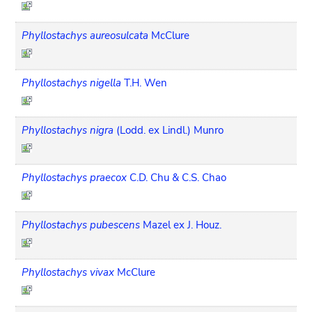
Phyllostachys aureosulcata
McClure
Phyllostachys nigella
T.H. Wen
Phyllostachys nigra
(Lodd. ex Lindl.) Munro
Phyllostachys praecox
C.D. Chu & C.S. Chao
Phyllostachys pubescens
Mazel ex J. Houz.
Phyllostachys vivax
McClure