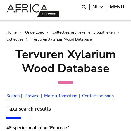
Skip
Skip
Search
LANGUAGE
NL
MENU
to
to
main
search
content
Breadcrumb
Home
Onderzoek
Collecties, archieven en bibliotheken
Collecties
Tervuren Xylarium Wood Database
Tervuren Xylarium
Wood Database
Search
|
Browse
|
More information
|
Contact persons
Taxa search results
49 species matching 'Poaceae '