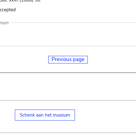
 Soc. xxvi. (1868) 98.
accepted
arium
Previous page
Schenk aan het museum