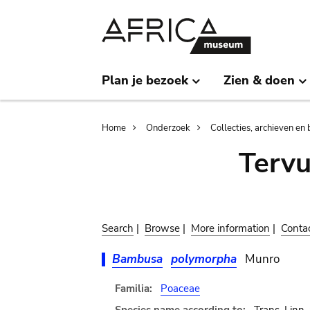
Skip
Skip
to
to
main
search
content
Plan je bezoek
Zien & doen
Breadcrumb
Home
Onderzoek
Collecties, archieven en 
Terv
Search
|
Browse
|
More information
|
Conta
Bambusa
polymorpha
Munro
Familia:
Poaceae