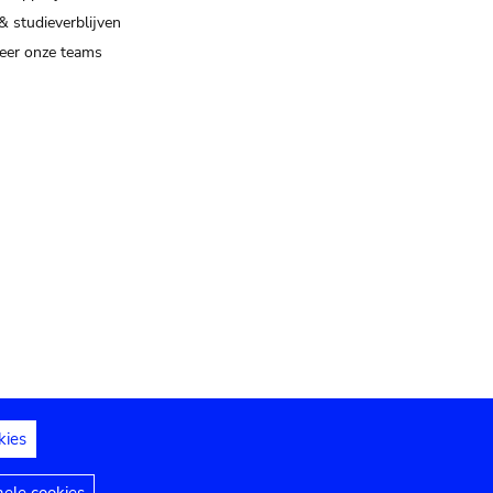
& studieverblijven
eer onze teams
kies
dedelingen
Toegankelijkheidsverklaring