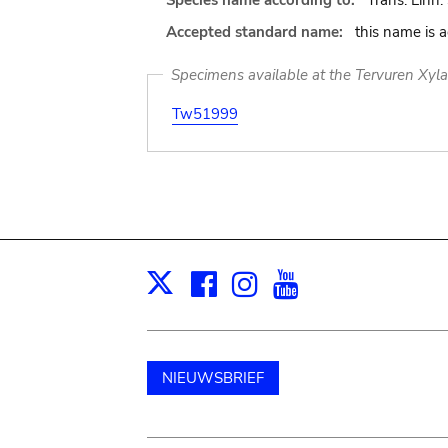
Species name according to:
Trans. Linn.
Accepted standard name:
this name is 
Specimens available at the Tervuren Xyl
Tw51999
Facebook
Instagram
Youtube
Print
X
NIEUWSBRIEF