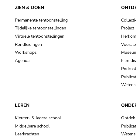
ZIEN & DOEN
ONTD
Permanente tentoonstelling
Collecti
Tijdelijke tentoonstellingen
Projec
Virtuele tentoonstellingen
Herkoms
Rondleidingen
Voorale
Workshops
Museum
Agenda
Film di
Podcas
Publicat
Wetensc
LEREN
ONDE
Kleuter- & lagere school
Ontdek
Middelbare school
Publicat
Leerkrachten
Wetensc