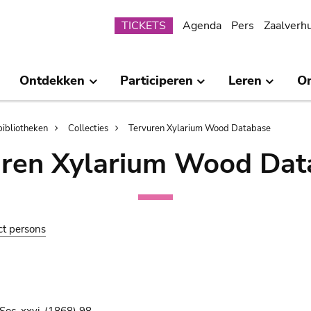
Submenu
TICKETS
Agenda
Pers
Zaalverh
Ontdekken
Participeren
Leren
O
bibliotheken
Collecties
Tervuren Xylarium Wood Database
uren Xylarium Wood Dat
ct persons