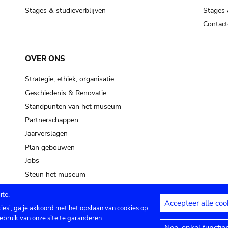
Stages & studieverblijven
Stages 
Contact
OVER ONS
Strategie, ethiek, organisatie
Geschiedenis & Renovatie
Standpunten van het museum
Partnerschappen
Jaarverslagen
Plan gebouwen
Jobs
Steun het museum
te.
Accepteer alle coo
kies', ga je akkoord met het opslaan van cookies op
ontact
Privacy instellingen
Juridische me
ebruik van onze site te garanderen.