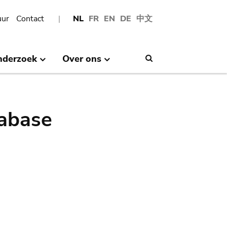
uur
Contact
NL
FR
EN
DE
中文
nderzoek
Over ons
Search
abase