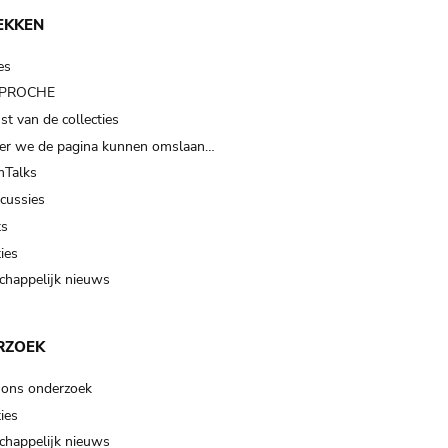
EKKEN
es
t PROCHE
t van de collecties
er we de pagina kunnen omslaan…
Talks
scussies
ts
ies
happelijk nieuws
RZOEK
 ons onderzoek
ies
happelijk nieuws