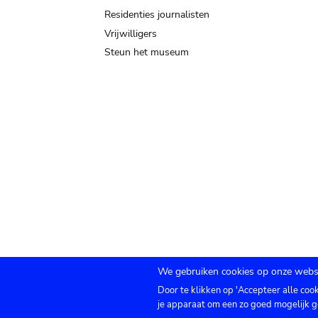
Residenties journalisten
Vrijwilligers
Steun het museum
We gebruiken cookies op onze websi
Door te klikken op 'Accepteer alle coo
Submenu
TICKETS
Agenda
Pers
Zaalverhuur
C
je apparaat om een zo goed mogelijk g