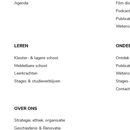
Agenda
Film di
Podcas
Publicat
Wetensc
LEREN
ONDE
Kleuter- & lagere school
Ontdek
Middelbare school
Publicat
Leerkrachten
Wetensc
Stages & studieverblijven
Stages 
Contact
OVER ONS
Strategie, ethiek, organisatie
Geschiedenis & Renovatie