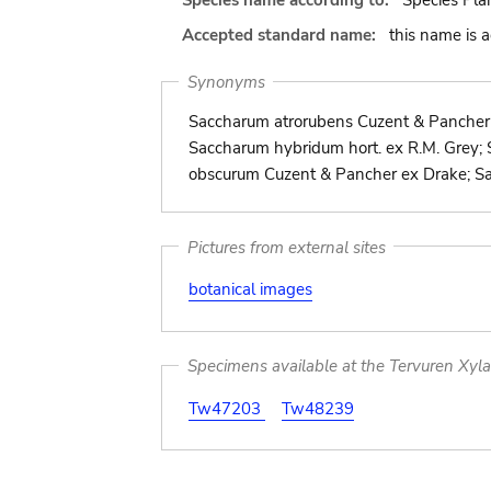
Species name according to:
Species Pla
Accepted standard name:
this name is 
Synonyms
Saccharum atrorubens Cuzent & Pancher 
Saccharum hybridum hort. ex R.M. Grey;
obscurum Cuzent & Pancher ex Drake; S
Pictures from external sites
botanical images
Specimens available at the Tervuren Xyl
Tw47203
Tw48239