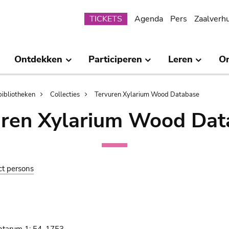
Submenu
TICKETS
Agenda
Pers
Zaalverh
Ontdekken
Participeren
Leren
O
bibliotheken
Collecties
Tervuren Xylarium Wood Database
uren Xylarium Wood Dat
ct persons