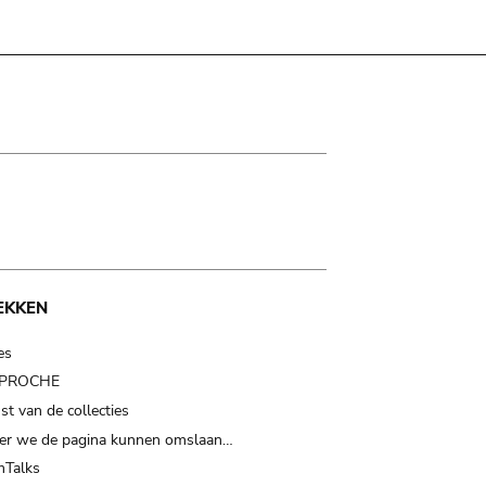
EKKEN
es
t PROCHE
t van de collecties
er we de pagina kunnen omslaan…
Talks