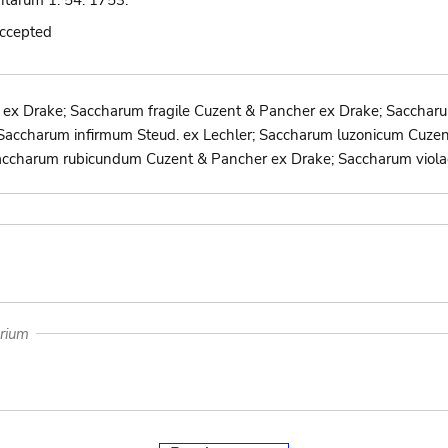
ntarum 1: 54. 1753.
accepted
ex Drake; Saccharum fragile Cuzent & Pancher ex Drake; Sacchar
 Saccharum infirmum Steud. ex Lechler; Saccharum luzonicum Cuze
accharum rubicundum Cuzent & Pancher ex Drake; Saccharum viola
arium