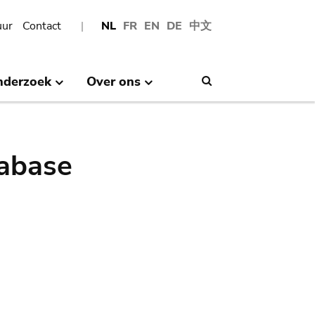
uur
Contact
NL
FR
EN
DE
中文
nderzoek
Over ons
Search
abase