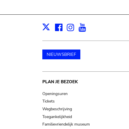
Facebook
Instagram
Youtube
Print
X
NIEUWSBRIEF
Main
PLAN JE BEZOEK
navigation
Openingsuren
Tickets
Wegbeschrijving
Toegankelijkheid
Familievriendelijk museum