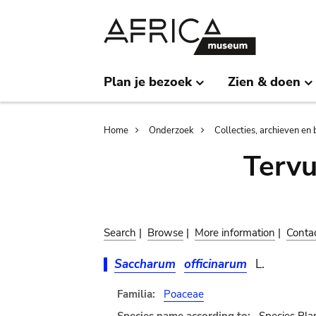
Skip
Skip
to
to
main
search
content
Plan je bezoek
Zien & doen
Breadcrumb
Home
Onderzoek
Collecties, archieven en 
Terv
Search
|
Browse
|
More information
|
Conta
Saccharum
officinarum
L.
Familia:
Poaceae