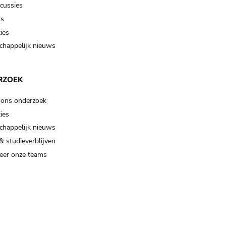
scussies
ts
ies
happelijk nieuws
RZOEK
 ons onderzoek
ies
happelijk nieuws
& studieverblijven
eer onze teams