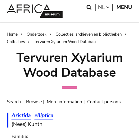
Skip
Skip
Search
LANGUAGE
NL
MENU
to
to
main
search
content
Breadcrumb
Home
Onderzoek
Collecties, archieven en bibliotheken
Collecties
Tervuren Xylarium Wood Database
Tervuren Xylarium
Wood Database
Search
|
Browse
|
More information
|
Contact persons
Aristida
elliptica
(Nees) Kunth
Familia: