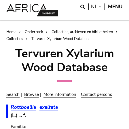
Skip
Skip
Search
LANGUAGE
NL
MENU
to
to
main
search
content
Breadcrumb
Home
Onderzoek
Collecties, archieven en bibliotheken
Collecties
Tervuren Xylarium Wood Database
Tervuren Xylarium
Wood Database
Search
|
Browse
|
More information
|
Contact persons
Rottboellia
exaltata
(L.) L. f.
Familia: