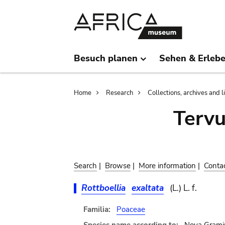
Skip
Skip
to
to
main
search
content
Besuch planen
Sehen & Erleb
Breadcrumb
Home
Research
Collections, archives and l
Terv
Search
|
Browse
|
More information
|
Conta
Rottboellia
exaltata
(L.) L. f.
Familia:
Poaceae