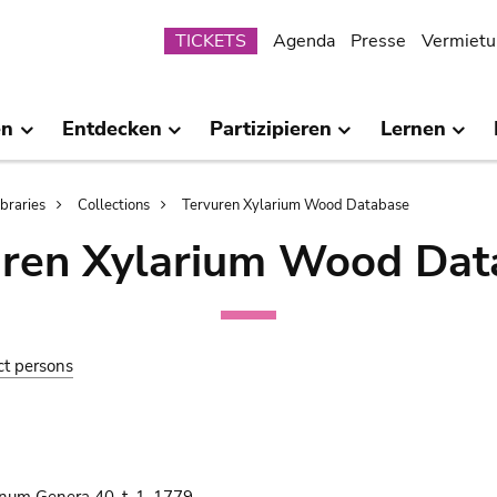
Submenu
TICKETS
Agenda
Presse
Vermietu
en
Entdecken
Partizipieren
Lernen
ibraries
Collections
Tervuren Xylarium Wood Database
uren Xylarium Wood Dat
ct persons