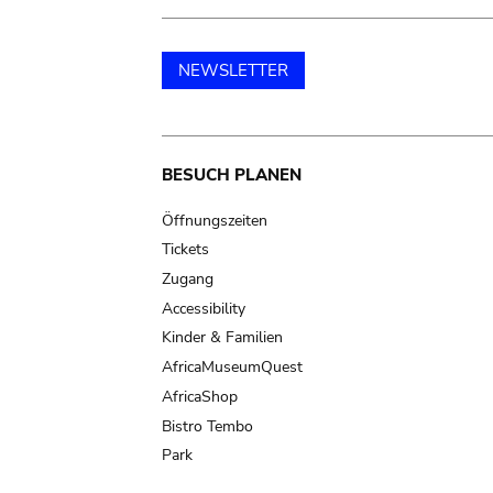
NEWSLETTER
Main
BESUCH PLANEN
navigation
Öffnungszeiten
Tickets
Zugang
Accessibility
Kinder & Familien
AfricaMuseumQuest
AfricaShop
Bistro Tembo
Park