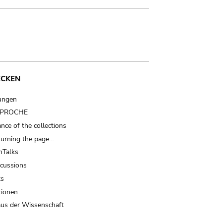
ECKEN
ungen
t PROCHE
nce of the collections
turning the page…
Talks
scussions
ts
tionen
us der Wissenschaft