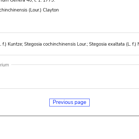
um Genera 40, t. 1. 1779.
chinchinensis (Lour.) Clayton
. f.) Kuntze; Stegosia cochinchinensis Lour.; Stegosia exaltata (L. f.)
arium
Previous page