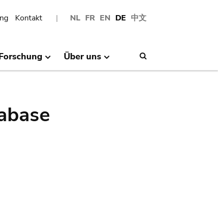
ng
Kontakt
NL
FR
EN
DE
中文
Forschung
Über uns
Search
abase