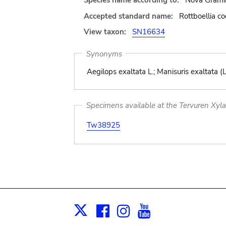
Species name according to:
Nova Gramin
Accepted standard name:
Rottboellia co
View taxon:
SN16634
Synonyms
Aegilops exaltata L.; Manisuris exaltata (L
Specimens available at the Tervuren Xyl
Tw38925
Facebook
Instagram
Youtube
Print
X