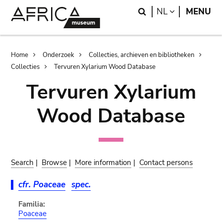
Skip
Skip
Search
LANGUAGE
NL
MENU
to
to
main
search
content
Breadcrumb
Home
Onderzoek
Collecties, archieven en bibliotheken
Collecties
Tervuren Xylarium Wood Database
Tervuren Xylarium
Wood Database
Search
|
Browse
|
More information
|
Contact persons
cfr. Poaceae
spec.
Familia:
Poaceae