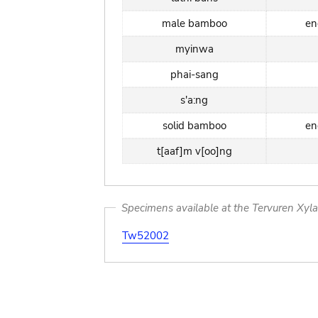
male bamboo
en
myinwa
phai-sang
s'a:ng
solid bamboo
en
t[aaf]m v[oo]ng
Specimens available at the Tervuren Xyl
Tw52002