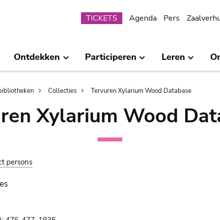
Submenu
TICKETS
Agenda
Pers
Zaalverh
Ontdekken
Participeren
Leren
O
bibliotheken
Collecties
Tervuren Xylarium Wood Database
uren Xylarium Wood Dat
ct persons
es