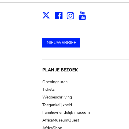
Facebook
Instagram
Youtube
Print
X
NIEUWSBRIEF
Main
PLAN JE BEZOEK
navigation
Openingsuren
Tickets
Wegbeschrijving
Toegankelijkheid
Familievriendelijk museum
AfricaMuseumQuest
AfricaShop