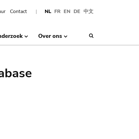
uur
Contact
NL
FR
EN
DE
中文
nderzoek
Over ons
Search
abase