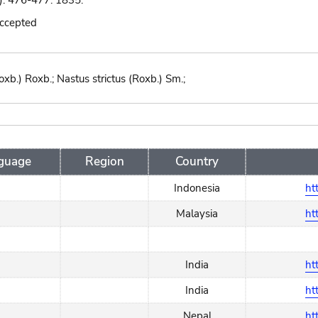
): 476-477. 1835.
accepted
xb.) Roxb.; Nastus strictus (Roxb.) Sm.;
guage
Region
Country
Indonesia
ht
Malaysia
ht
India
ht
India
ht
Nepal
ht