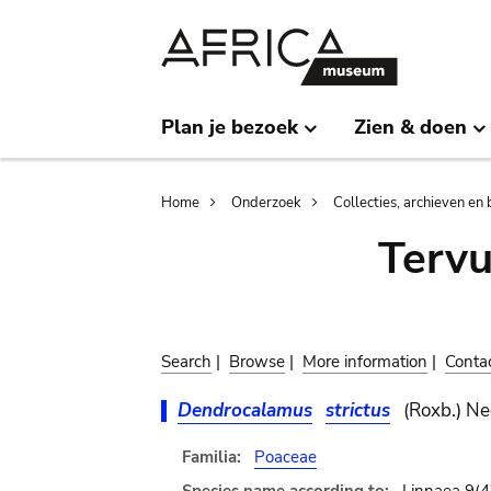
Skip
Skip
to
to
main
search
content
Plan je bezoek
Zien & doen
Breadcrumb
Home
Onderzoek
Collecties, archieven en 
Terv
Search
|
Browse
|
More information
|
Conta
Dendrocalamus
strictus
(Roxb.) Ne
Familia:
Poaceae