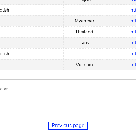
glish
ht
Myanmar
ht
Thailand
ht
Laos
ht
glish
ht
Vietnam
ht
arium
Previous page