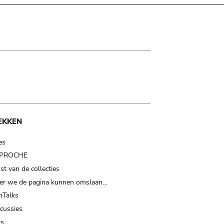
EKKEN
es
t PROCHE
t van de collecties
er we de pagina kunnen omslaan…
Talks
scussies
ts