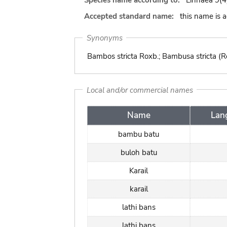
Species name according to:
Linnaea 9(4
Accepted standard name:
this name is 
Synonyms
Bambos stricta Roxb.; Bambusa stricta (Ro
Local and/or commercial names
Name
Lan
bambu batu
buloh batu
Karail
karail
lathi bans
lathi bans