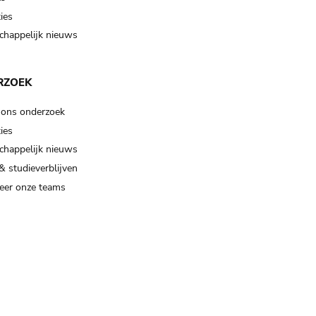
ies
happelijk nieuws
RZOEK
 ons onderzoek
ies
happelijk nieuws
& studieverblijven
eer onze teams