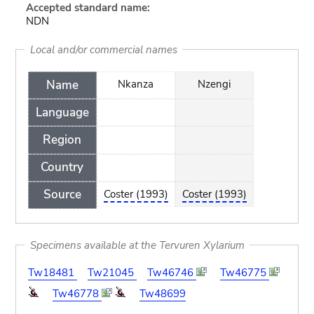
Accepted standard name:
NDN
Local and/or commercial names
Name
Nkanza
Nzengi
Language
Region
Country
Source
Coster (1993)
Coster (1993)
Specimens available at the Tervuren Xylarium
Tw18481
Tw21045
Tw46746
Tw46775
Tw46778
Tw48699