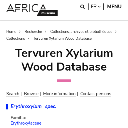
Skip
Skip
Search
LANGUAGE
FR
MENU
to
to
main
search
content
Breadcrumb
Home
Recherche
Collections, archives et bibliothèques
Collections
Tervuren Xylarium Wood Database
Tervuren Xylarium
Wood Database
Search
|
Browse
|
More information
|
Contact persons
Erythroxylum
spec.
Familia:
Erythroxylaceae