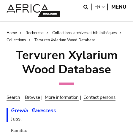
Skip
Skip
Search
LANGUAGE
FR
MENU
to
to
main
search
content
Breadcrumb
Home
Recherche
Collections, archives et bibliothèques
Collections
Tervuren Xylarium Wood Database
Tervuren Xylarium
Wood Database
Search
|
Browse
|
More information
|
Contact persons
Grewia
flavescens
Juss.
Familia: