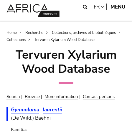
Skip
Skip
Search
LANGUAGE
FR
MENU
to
to
main
search
content
Breadcrumb
Home
Recherche
Collections, archives et bibliothèques
Collections
Tervuren Xylarium Wood Database
Tervuren Xylarium
Wood Database
Search
|
Browse
|
More information
|
Contact persons
Gymnoluma
laurentii
(De Wild.) Baehni
Familia: