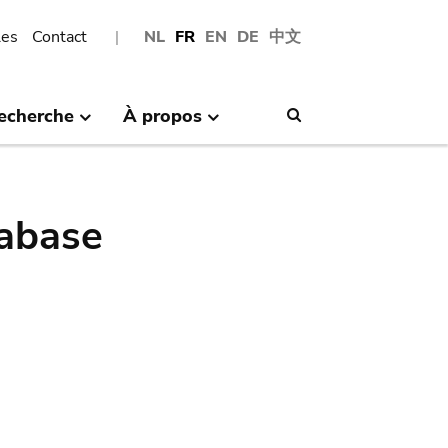
les
Contact
NL
FR
EN
DE
中文
echerche
À propos
Search
abase