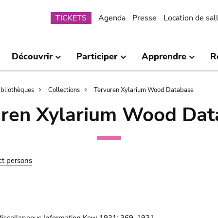
Submenu
TICKETS
Agenda
Presse
Location de sal
Découvrir
Participer
Apprendre
R
bibliothèques
Collections
Tervuren Xylarium Wood Database
uren Xylarium Wood Dat
ct persons