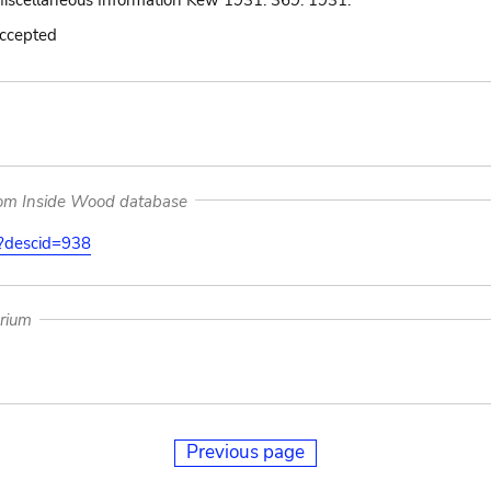
 Miscellaneous Information Kew 1931: 369. 1931.
accepted
rom Inside Wood database
on?descid=938
arium
Previous page