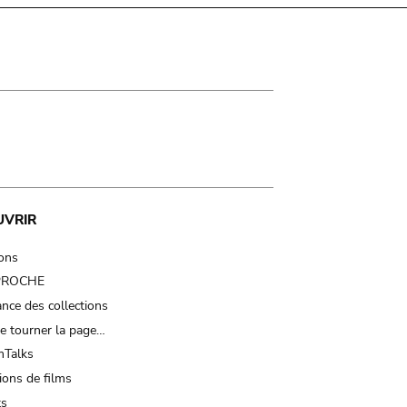
UVRIR
ions
 PROCHE
nce des collections
e tourner la page…
Talks
ions de films
ts