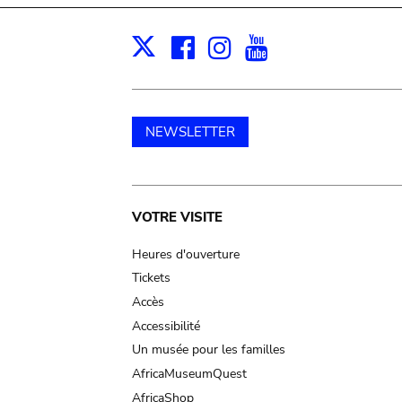
Facebook
Instagram
Youtube
Print
X
NEWSLETTER
Main
VOTRE VISITE
navigation
Heures d'ouverture
Tickets
Accès
Accessibilité
Un musée pour les familles
AfricaMuseumQuest
AfricaShop