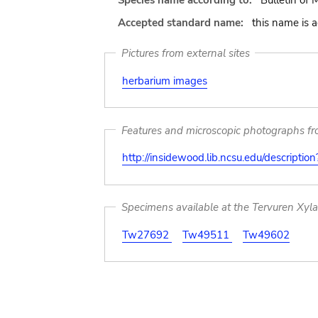
Species name according to:
Bulletin of
Accepted standard name:
this name is 
Pictures from external sites
herbarium images
Features and microscopic photographs f
http://insidewood.lib.ncsu.edu/descripti
Specimens available at the Tervuren Xyl
Tw27692
Tw49511
Tw49602