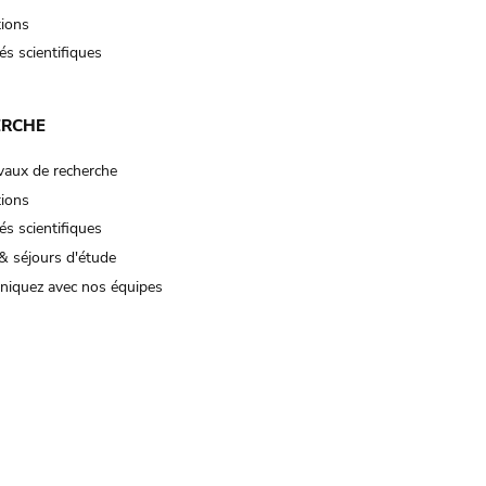
tions
és scientifiques
ERCHE
vaux de recherche
tions
és scientifiques
& séjours d'étude
iquez avec nos équipes