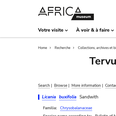
Skip
Skip
to
to
main
search
content
Votre visite
À voir & à faire
Breadcrumb
Home
Recherche
Collections, archives et 
Terv
Search
|
Browse
|
More information
|
Conta
Licania
buxifolia
Sandwith
Familia:
Chrysobalanaceae