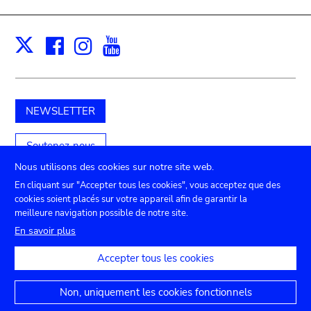
Facebook
Instagram
Youtube
Print
X
NEWSLETTER
Soutenez-nous
Nous utilisons des cookies sur notre site web.
En cliquant sur "Accepter tous les cookies", vous acceptez que des
cookies soient placés sur votre appareil afin de garantir la
Submenu
TICKETS
Agenda
Presse
Location de salles
meilleure navigation possible de notre site.
Contact
En savoir plus
footer
Paramètres de confidentialité
Accepter tous les cookies
Mentions juridiques
Déclaration d'accessibilité
Non, uniquement les cookies fonctionnels