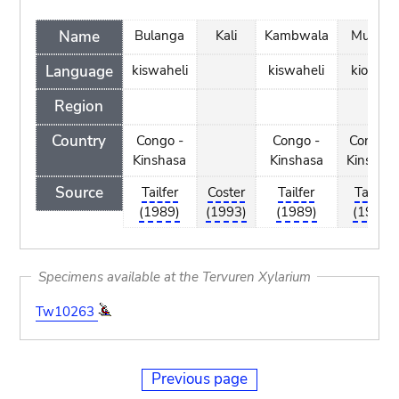
Name
Bulanga
Kali
Kambwala
Mukala
Language
kiswaheli
kiswaheli
kiombe
Region
Country
Congo -
Congo -
Congo -
Kinshasa
Kinshasa
Kinshas
Source
Tailfer
Coster
Tailfer
Tailfer
(1989)
(1993)
(1989)
(1989)
Specimens available at the Tervuren Xylarium
Tw10263
Previous page