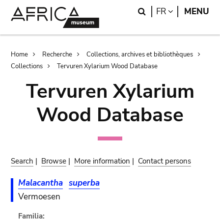
Skip
Skip
Search
LANGUAGE
FR
MENU
to
to
main
search
content
Breadcrumb
Home
Recherche
Collections, archives et bibliothèques
Collections
Tervuren Xylarium Wood Database
Tervuren Xylarium
Wood Database
Search
|
Browse
|
More information
|
Contact persons
Malacantha
superba
Vermoesen
Familia: