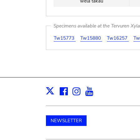
wela takau
Specimens available at the Tervuren Xyl
Tw15773
Tw15880
Tw16257
Tw
Facebook
Instagram
Youtube
Print
X
NEWSLETTER