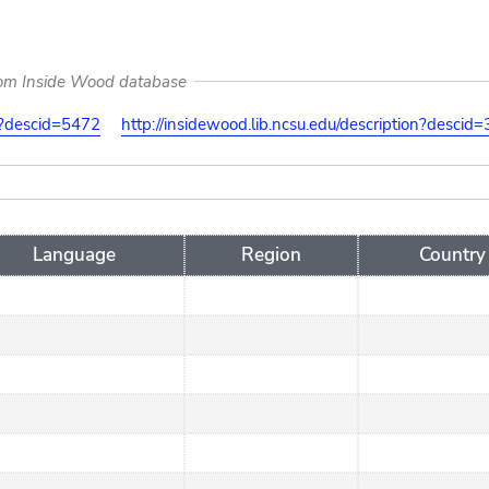
rom Inside Wood database
on?descid=5472
http://insidewood.lib.ncsu.edu/description?descid
Language
Region
Country