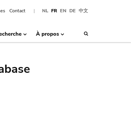
les
Contact
NL
FR
EN
DE
中文
echerche
À propos
Search
abase