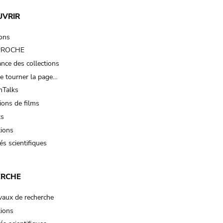
UVRIR
ions
 PROCHE
nce des collections
e tourner la page…
Talks
ions de films
ts
tions
és scientifiques
ERCHE
vaux de recherche
tions