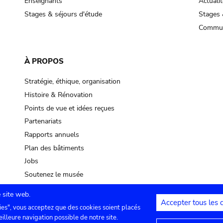
Enseignants
Actualit
Stages & séjours d'étude
Stages 
Commun
À PROPOS
Stratégie, éthique, organisation
Histoire & Rénovation
Points de vue et idées reçues
Partenariats
Rapports annuels
Plan des bâtiments
Jobs
Soutenez le musée
 site web.
Accepter tous les 
ies", vous acceptez que des cookies soient placés
lles
Contact
Paramètres de confidentialité
Mention
eilleure navigation possible de notre site.