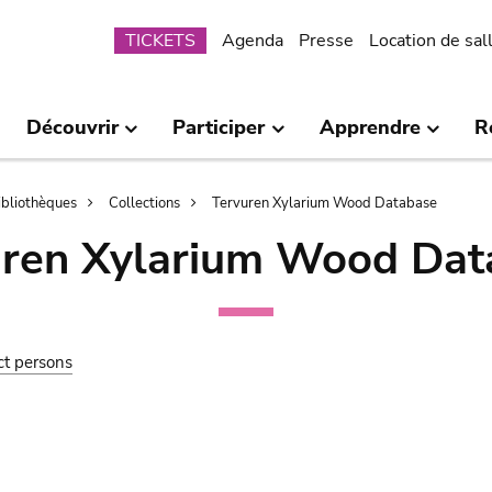
Submenu
TICKETS
Agenda
Presse
Location de sal
Découvrir
Participer
Apprendre
R
bibliothèques
Collections
Tervuren Xylarium Wood Database
uren Xylarium Wood Dat
ct persons