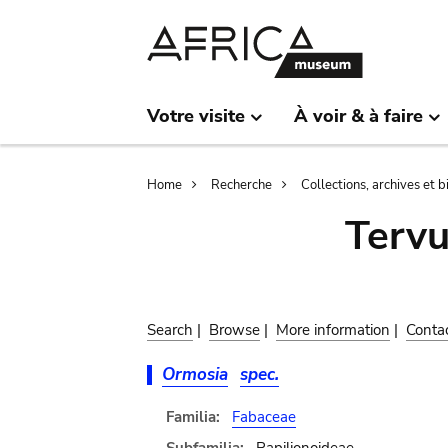
Skip
Skip
to
to
main
search
content
Votre visite
À voir & à faire
Breadcrumb
Home
Recherche
Collections, archives et 
Terv
Search
|
Browse
|
More information
|
Conta
Ormosia
spec.
Familia:
Fabaceae