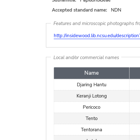
Subfamilia:
Papilionoideae
Accepted standard name:
NDN
Features and microscopic photographs f
http://insidewood.lib.ncsu.edu/descripti
Local and/or commercial names
Name
Djaring Hantu
Keranji Lotong
Pericoco
Tento
Tentorana