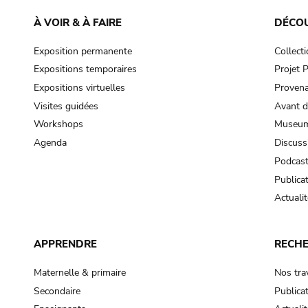
À VOIR & À FAIRE
DÉCO
Exposition permanente
Collect
Expositions temporaires
Projet
Expositions virtuelles
Provena
Visites guidées
Avant d
Workshops
Museum
Agenda
Discuss
Podcas
Publica
Actualit
APPRENDRE
RECH
Maternelle & primaire
Nos tra
Secondaire
Publica